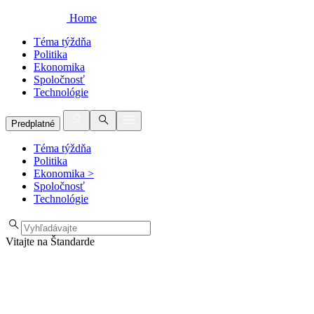
Home
Téma týždňa
Politika
Ekonomika
Spoločnosť
Technológie
Predplatné
Téma týždňa
Politika
Ekonomika
>
Spoločnosť
Technológie
Vitajte na Štandarde