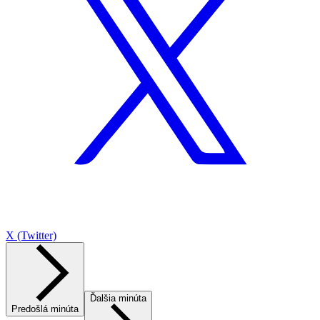
X (Twitter)
Ďalšia minúta
Predošlá minúta