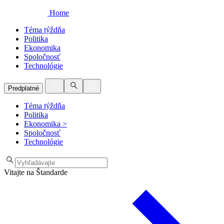
Home
Téma týždňa
Politika
Ekonomika
Spoločnosť
Technológie
Predplatné
Téma týždňa
Politika
Ekonomika
>
Spoločnosť
Technológie
Vitajte na Štandarde