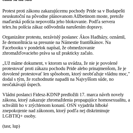
Protest proti zákonu zakazujúcemu pochody Pride sa v Budapešti
neuskutoční na pôvodne plánovanom Alžbetinom moste, pretože
maďarská polícia nepovolila jeho blokovanie. Podľa servera
telex.hu polícia zákaz odôvodnila narušením dopravy.
Organizátor protestu, nezávislý poslanec Ákos Hadházy, oznámil,
že demonštrácia sa presunie na Námestie františkánov. Na
Facebooku v pondelok napísal, že obmedzovanie
zhromažďovacieho práva sa už prakticky začalo.
„Už máme dokument, v ktorom sa uvádza, že nie je povolené
protestovať proti zákazu pochodu Pride alebo prinajmenšom, že je
dovolené protestovať len spôsobom, ktorý neobťažuje vládnu moc,"
dodal s tým, že rozhodnutie napadli na Najvyššom súde, no
neočakávajú úspech.
Vládni poslanci Fidesz-KDNP predložili 17. marca návrh novely
zákona, ktorý zakazuje zhromaždenia propagujúce homosexualitu, a
schválili ho v zrýchlenom konaní. OSN vyjadrila hlboké
znepokojenie nad zákonom, ktorý podľa nej diskriminuje
LGBTIQ+ osoby.
(tasr, lup)