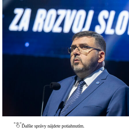
Ďalšie správy nájdete potiahnutím.