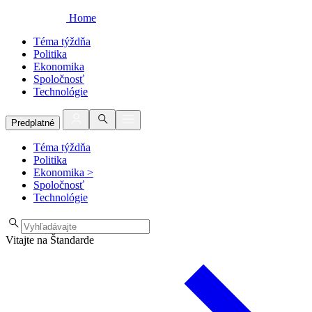
Home
Téma týždňa
Politika
Ekonomika
Spoločnosť
Technológie
Predplatné
Téma týždňa
Politika
Ekonomika
>
Spoločnosť
Technológie
Vitajte na Štandarde