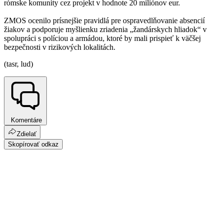
rómske komunity cez projekt v hodnote 20 miliónov eur.
ZMOS ocenilo prísnejšie pravidlá pre ospravedlňovanie absencií
žiakov a podporuje myšlienku zriadenia „žandárskych hliadok“ v
spolupráci s políciou a armádou, ktoré by mali prispieť k väčšej
bezpečnosti v rizikových lokalitách.
(tasr, lud)
Komentáre
Zdielať
Skopírovať odkaz