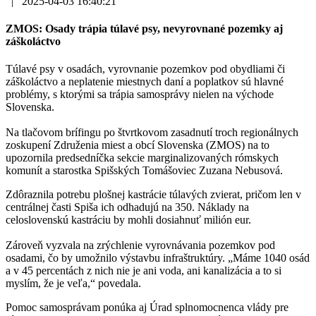
|
2025-04-03 16:40:21
ZMOS: Osady trápia túlavé psy, nevyrovnané pozemky aj
záškoláctvo
Túlavé psy v osadách, vyrovnanie pozemkov pod obydliami či
záškoláctvo a neplatenie miestnych daní a poplatkov sú hlavné
problémy, s ktorými sa trápia samosprávy nielen na východe
Slovenska.
Na tlačovom brífingu po štvrtkovom zasadnutí troch regionálnych
zoskupení Združenia miest a obcí Slovenska (ZMOS) na to
upozornila predsedníčka sekcie marginalizovaných rómskych
komunít a starostka Spišských Tomášoviec Zuzana Nebusová.
Zdôraznila potrebu plošnej kastrácie túlavých zvierat, pričom len v
centrálnej časti Spiša ich odhadujú na 350. Náklady na
celoslovenskú kastráciu by mohli dosiahnuť milión eur.
Zároveň vyzvala na zrýchlenie vyrovnávania pozemkov pod
osadami, čo by umožnilo výstavbu infraštruktúry. „Máme 1040 osád
a v 45 percentách z nich nie je ani voda, ani kanalizácia a to si
myslím, že je veľa,“ povedala.
Pomoc samosprávam ponúka aj Úrad splnomocnenca vlády pre