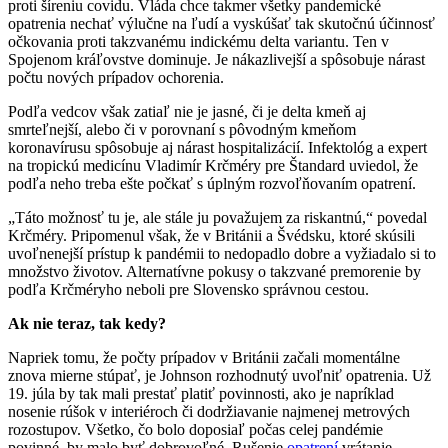
proti šíreniu covidu. Vláda chce takmer všetky pandemické
opatrenia nechať výlučne na ľudí a vyskúšať tak skutočnú účinnosť
očkovania proti takzvanému indickému delta variantu. Ten v
Spojenom kráľovstve dominuje. Je nákazlivejší a spôsobuje nárast
počtu nových prípadov ochorenia.
Podľa vedcov však zatiaľ nie je jasné, či je delta kmeň aj
smrteľnejší, alebo či v porovnaní s pôvodným kmeňom
koronavírusu spôsobuje aj nárast hospitalizácií. Infektológ a expert
na tropickú medicínu Vladimír Krčméry pre Štandard uviedol, že
podľa neho treba ešte počkať s úplným rozvoľňovaním opatrení.
„Táto možnosť tu je, ale stále ju považujem za riskantnú,“ povedal
Krčméry. Pripomenul však, že v Británii a Švédsku, ktoré skúsili
uvoľnenejší prístup k pandémii to nedopadlo dobre a vyžiadalo si to
množstvo životov. Alternatívne pokusy o takzvané premorenie by
podľa Krčméryho neboli pre Slovensko správnou cestou.
Ak nie teraz, tak kedy?
Napriek tomu, že počty prípadov v Británii začali momentálne
znova mierne stúpať, je Johnson rozhodnutý uvoľniť opatrenia. Už
19. júla by tak mali prestať platiť povinnosti, ako je napríklad
nosenie rúšok v interiéroch či dodržiavanie najmenej metrových
rozostupov. Všetko, čo bolo doposiaľ počas celej pandémie
povinné, by malo byť dobrovoľné. Rušenie
opatrení
vrátanie