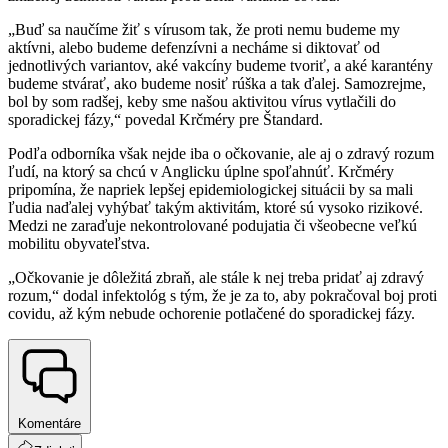
„Buď sa naučíme žiť s vírusom tak, že proti nemu budeme my
aktívni, alebo budeme defenzívni a necháme si diktovať od
jednotlivých variantov, aké vakcíny budeme tvoriť, a aké karantény
budeme stvárať, ako budeme nosiť rúška a tak ďalej. Samozrejme,
bol by som radšej, keby sme našou aktivitou vírus vytlačili do
sporadickej fázy,“ povedal Krčméry pre Štandard.
Podľa odborníka však nejde iba o očkovanie, ale aj o zdravý rozum
ľudí, na ktorý sa chcú v Anglicku úplne spoľahnúť. Krčméry
pripomína, že napriek lepšej epidemiologickej situácii by sa mali
ľudia naďalej vyhýbať takým aktivitám, ktoré sú vysoko rizikové.
Medzi ne zaraďuje nekontrolované podujatia či všeobecne veľkú
mobilitu obyvateľstva.
„Očkovanie je dôležitá zbraň, ale stále k nej treba pridať aj zdravý
rozum,“ dodal infektológ s tým, že je za to, aby pokračoval boj proti
covidu, až kým nebude ochorenie potlačené do sporadickej fázy.
Komentáre