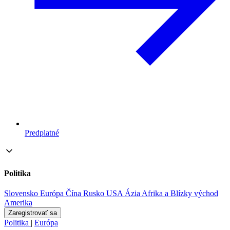
Predplatné
Politika
Slovensko
Európa
Čína
Rusko
USA
Ázia
Afrika a Blízky východ
Amerika
Zaregistrovať sa
Politika
|
Európa