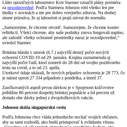
Líder opozičných labouristov Keir Starmer označil plány premiéra
za
nezodpovedné
. Podľa Starmera Johnson robí všetko len pre
titulky v novinách a nie pre dobro verejného zdravia. Na druhej
strane priznáva, že aj labouristi si prajú návrat do normálu.
„Samozrejme, že chceme otvoriť. Samozrejme, že chceme koniec
reštrikcií. Všetci chceme, aby naše podniky znova fungovali naplno,
ale zahodiť všetky ochranné prostriedky naraz je nezodpovedné,“
uviedol Starmer.
Británia hlásila v utorok (6.7.) najvyšší denný počet nových
ochorení COVID-19 od 29. januára. Krajina zaznamenala aj
najvyšší počet ľudí, ktorí zomreli do 28 dní od svojho pozitívneho
testu na covid, a to od 23. apríla.
Utorkové údaje ukázali, že nových prípadov ochorenia je 28 773, čo
je nárast oproti 27 334 prípadom z pondelka, a úmrtí 37.
Zaočkovaných aspoň prvou dávkou je v Spojenom kráľovstve
približne 86 percent dospelej britskej populácie a 64 percent už
dostalo obe dávky jednej z dvojzložkových vakcín.
Johnson skúša singapurskú cestu
Podľa Johnsona chce vláda jednoducho nechať svojich občanov,
aby sa sami rozhodli, ako budú pristupovať k zvládaniu vírusu.