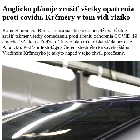
Anglicko plánuje zrušiť všetky opatrenia
proti covidu. Krčméry v tom vidí riziko
Kabinet premiéra Borisa Johnsona chce už o necelé dva týždne
zrušiť takmer všetky obmedzenia proti šíreniu ochorenia COVID-19
a nechať všetko na ľuďoch. Takýto plán má britská vláda pre celé
Anglicko. Podľa infektológa a člena ústredného krízového štábu
Vladimíra Krčméryho je takýto nápad v tejto chvíli predčasný.