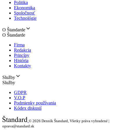
Politika
Ekonomika
Spoločnosť
Technológie
O Štandarde
O Štandarde
Firma
Redakcia
Princípy
História
Kontakty
Služby
Služby
GDPR
V.O.P
Podmienky používania
Kódex diskusií
© 2026
Denník Štandard, Všetky práva vyhradené |
oprava@standard.sk