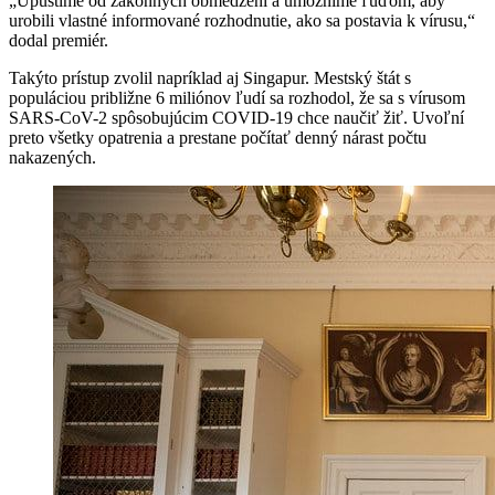
„Upustíme od zákonných obmedzení a umožníme ľuďom, aby
urobili vlastné informované rozhodnutie, ako sa postavia k vírusu,“
dodal premiér.
Takýto prístup zvolil napríklad aj Singapur. Mestský štát s
populáciou približne 6 miliónov ľudí sa rozhodol, že sa s vírusom
SARS-CoV-2 spôsobujúcim COVID-19 chce naučiť žiť. Uvoľní
preto všetky opatrenia a prestane počítať denný nárast počtu
nakazených.