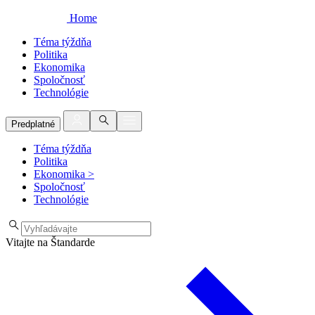
Home
Téma týždňa
Politika
Ekonomika
Spoločnosť
Technológie
Predplatné
Téma týždňa
Politika
Ekonomika
>
Spoločnosť
Technológie
Vitajte na Štandarde