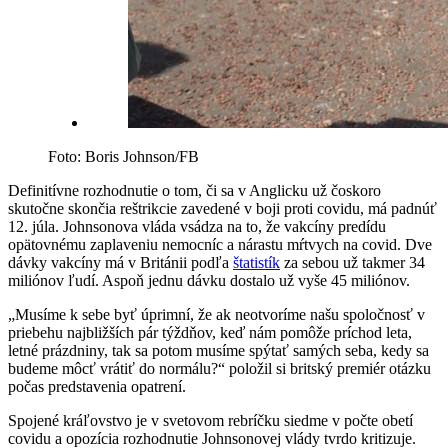
Foto: Boris Johnson/FB
Definitívne rozhodnutie o tom, či sa v Anglicku už čoskoro
skutočne skončia reštrikcie zavedené v boji proti covidu, má padnúť
12. júla. Johnsonova vláda vsádza na to, že vakcíny predídu
opätovnému zaplaveniu nemocníc a nárastu mŕtvych na covid. Dve
dávky vakcíny má v Británii podľa
štatistík
za sebou už takmer 34
miliónov ľudí. Aspoň jednu dávku dostalo už vyše 45 miliónov.
„Musíme k sebe byť úprimní, že ak neotvoríme našu spoločnosť v
priebehu najbližších pár týždňov, keď nám pomôže príchod leta,
letné prázdniny, tak sa potom musíme spýtať samých seba, kedy sa
budeme môcť vrátiť do normálu?“ položil si britský premiér otázku
počas predstavenia opatrení.
Spojené kráľovstvo je v svetovom rebríčku siedme v počte obetí
covidu a opozícia rozhodnutie Johnsonovej vlády tvrdo kritizuje.