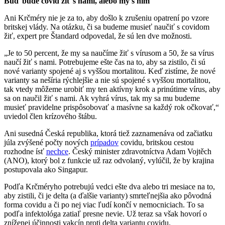
Buď bude covid žiť s nami, alebo my s ním
Ani Krčméry nie je za to, aby došlo k zrušeniu opatrení po vzore
britskej vlády. Na otázku, či sa budeme musieť naučiť s covidom
žiť, expert pre Štandard odpovedal, že sú len dve možnosti.
„Je to 50 percent, že my sa naučíme žiť s vírusom a 50, že sa vírus
naučí žiť s nami. Potrebujeme ešte čas na to, aby sa zistilo, či sú
nové varianty spojené aj s vyššou mortalitou. Keď zistíme, že nové
varianty sa nešíria rýchlejšie a nie sú spojené s vyššou mortalitou,
tak vtedy môžeme urobiť my ten aktívny krok a prinútime vírus, aby
sa on naučil žiť s nami. Ak vyhrá vírus, tak my sa mu budeme
musieť pravidelne prispôsobovať a masívne sa každý rok očkovať,“
uviedol člen krízového štábu.
Ani susedná Česká republika, ktorá tiež zaznamenáva od začiatku
júla zvýšené počty nových
prípadov
covidu, britskou cestou
rozhodne ísť
nechce
. Český minister zdravotníctva Adam Vojtěch
(ANO), ktorý bol z funkcie už raz odvolaný, vylúčil, že by krajina
postupovala ako Singapur.
Podľa Krčméryho potrebujú vedci ešte dva alebo tri mesiace na to,
aby zistili, či je delta (a ďalšie varianty) smrteľnejšia ako pôvodná
forma covidu a či po nej viac ľudí končí v nemocniciach. To sa
podľa infektológa zatiaľ presne nevie. Už teraz sa však hovorí o
zníženej účinnosti vakcín proti delta variantu covidu.