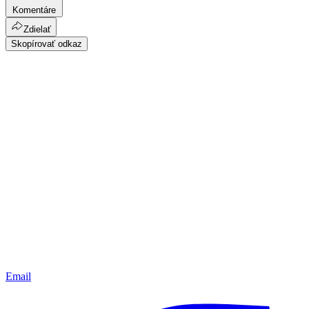
Komentáre
Zdielať
Skopírovať odkaz
Email