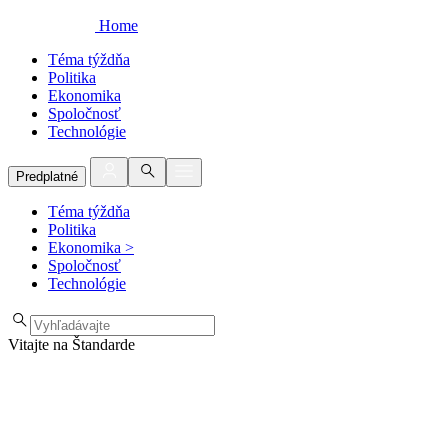
Home
Téma týždňa
Politika
Ekonomika
Spoločnosť
Technológie
Predplatné
Téma týždňa
Politika
Ekonomika
>
Spoločnosť
Technológie
Vitajte na Štandarde