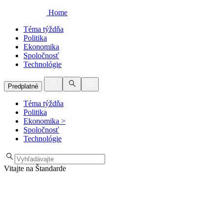
Home
Téma týždňa
Politika
Ekonomika
Spoločnosť
Technológie
Predplatné
Téma týždňa
Politika
Ekonomika
>
Spoločnosť
Technológie
Vitajte na Štandarde