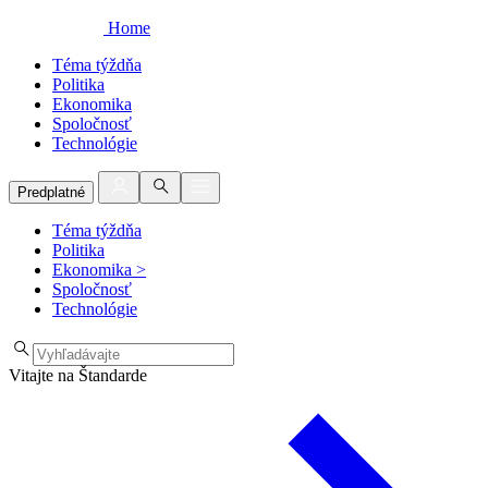
Home
Téma týždňa
Politika
Ekonomika
Spoločnosť
Technológie
Predplatné
Téma týždňa
Politika
Ekonomika
>
Spoločnosť
Technológie
Vitajte na Štandarde