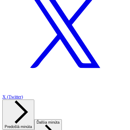
X (Twitter)
Ďalšia minúta
Predošlá minúta