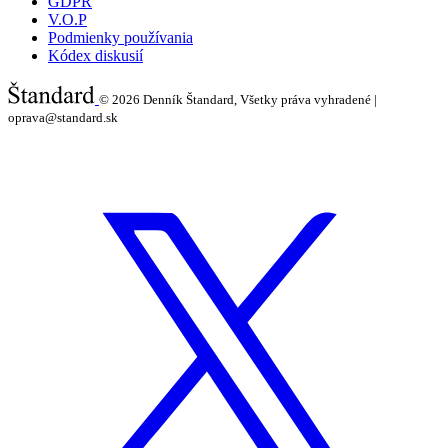
GDPR
V.O.P
Podmienky používania
Kódex diskusií
© 2026
Denník Štandard, Všetky práva vyhradené |
oprava@standard.sk