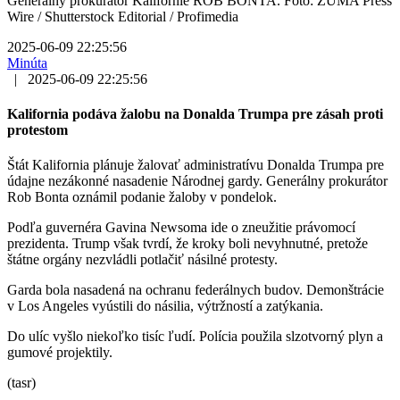
Generálny prokurátor Kalifornie ROB BONTA. Foto: ZUMA Press
Wire / Shutterstock Editorial / Profimedia
2025-06-09 22:25:56
Minúta
|
2025-06-09 22:25:56
Kalifornia podáva žalobu na Donalda Trumpa pre zásah proti
protestom
Štát Kalifornia plánuje žalovať administratívu Donalda Trumpa pre
údajne nezákonné nasadenie Národnej gardy. Generálny prokurátor
Rob Bonta oznámil podanie žaloby v pondelok.
Podľa guvernéra Gavina Newsoma ide o zneužitie právomocí
prezidenta. Trump však tvrdí, že kroky boli nevyhnutné, pretože
štátne orgány nezvládli potlačiť násilné protesty.
Garda bola nasadená na ochranu federálnych budov. Demonštrácie
v Los Angeles vyústili do násilia, výtržností a zatýkania.
Do ulíc vyšlo niekoľko tisíc ľudí. Polícia použila slzotvorný plyn a
gumové projektily.
(tasr)