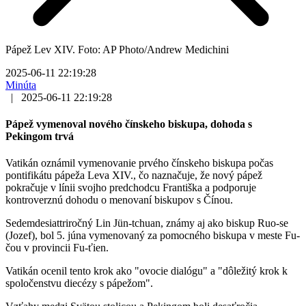
Pápež Lev XIV. Foto: AP Photo/Andrew Medichini
2025-06-11 22:19:28
Minúta
|
2025-06-11 22:19:28
Pápež vymenoval nového čínskeho biskupa, dohoda s
Pekingom trvá
Vatikán oznámil vymenovanie prvého čínskeho biskupa počas
pontifikátu pápeža Leva XIV., čo naznačuje, že nový pápež
pokračuje v línii svojho predchodcu Františka a podporuje
kontroverznú dohodu o menovaní biskupov s Čínou.
Sedemdesiattriročný Lin Jün-tchuan, známy aj ako biskup Ruo-se
(Jozef), bol 5. júna vymenovaný za pomocného biskupa v meste Fu-
čou v provincii Fu-ťien.
Vatikán ocenil tento krok ako "ovocie dialógu" a "dôležitý krok k
spoločenstvu diecézy s pápežom".