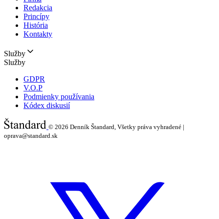
Redakcia
Princípy
História
Kontakty
Služby
Služby
GDPR
V.O.P
Podmienky používania
Kódex diskusií
© 2026
Denník Štandard, Všetky práva vyhradené |
oprava@standard.sk