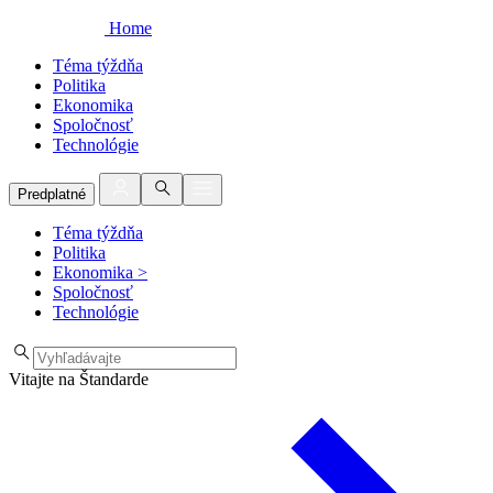
Home
Téma týždňa
Politika
Ekonomika
Spoločnosť
Technológie
Predplatné
Téma týždňa
Politika
Ekonomika
>
Spoločnosť
Technológie
Vitajte na Štandarde