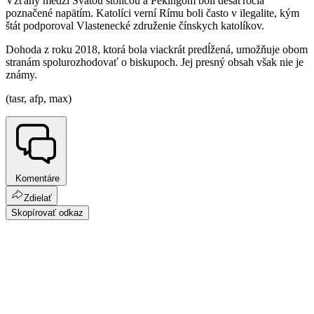
Vzťahy medzi Svätou stolicou a Pekingom boli desaťročia
poznačené napätím. Katolíci verní Rímu boli často v ilegalite, kým
štát podporoval Vlastenecké združenie čínskych katolíkov.
Dohoda z roku 2018, ktorá bola viackrát predĺžená, umožňuje obom
stranám spolurozhodovať o biskupoch. Jej presný obsah však nie je
známy.
(tasr, afp, max)
Komentáre
Zdielať
Skopírovať odkaz