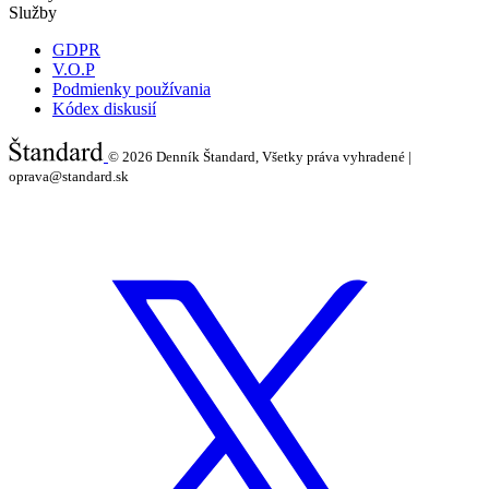
Služby
GDPR
V.O.P
Podmienky používania
Kódex diskusií
© 2026
Denník Štandard, Všetky práva vyhradené |
oprava@standard.sk