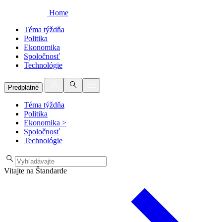
Home
Téma týždňa
Politika
Ekonomika
Spoločnosť
Technológie
Predplatné
Téma týždňa
Politika
Ekonomika
>
Spoločnosť
Technológie
Vitajte na Štandarde