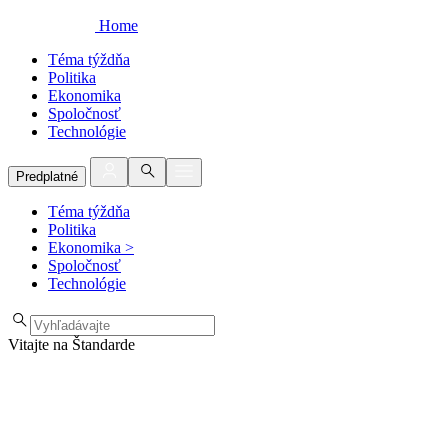
Home
Téma týždňa
Politika
Ekonomika
Spoločnosť
Technológie
Predplatné
Téma týždňa
Politika
Ekonomika
>
Spoločnosť
Technológie
Vitajte na Štandarde