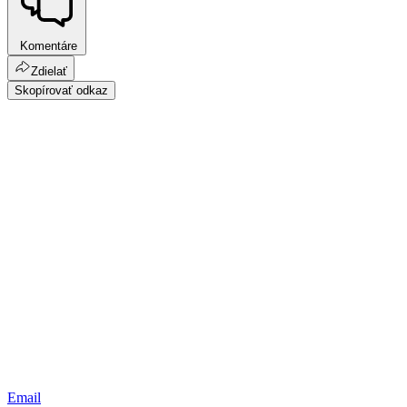
Komentáre
Zdielať
Skopírovať odkaz
Email