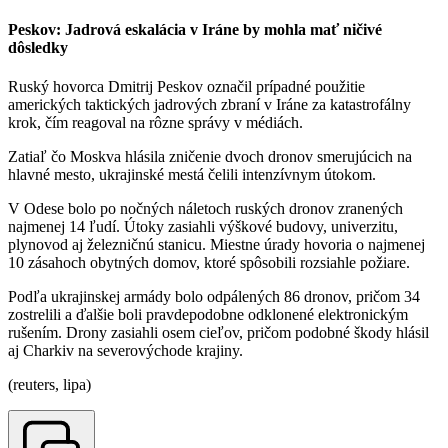
Peskov: Jadrová eskalácia v Iráne by mohla mať ničivé
dôsledky
Ruský hovorca Dmitrij Peskov označil prípadné použitie
amerických taktických jadrových zbraní v Iráne za katastrofálny
krok, čím reagoval na rôzne správy v médiách.
Zatiaľ čo Moskva hlásila zničenie dvoch dronov smerujúcich na
hlavné mesto, ukrajinské mestá čelili intenzívnym útokom.
V Odese bolo po nočných náletoch ruských dronov zranených
najmenej 14 ľudí. Útoky zasiahli výškové budovy, univerzitu,
plynovod aj železničnú stanicu. Miestne úrady hovoria o najmenej
10 zásahoch obytných domov, ktoré spôsobili rozsiahle požiare.
Podľa ukrajinskej armády bolo odpálených 86 dronov, pričom 34
zostrelili a ďalšie boli pravdepodobne odklonené elektronickým
rušením. Drony zasiahli osem cieľov, pričom podobné škody hlásil
aj Charkiv na severovýchode krajiny.
(reuters, lipa)