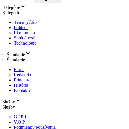
Kategórie
Kategórie
Téma týždňa
Politika
Ekonomika
Spoločnosť
Technológie
O Štandarde
O Štandarde
Firma
Redakcia
Princípy
História
Kontakty
Služby
Služby
GDPR
V.O.P
Podmienky používania