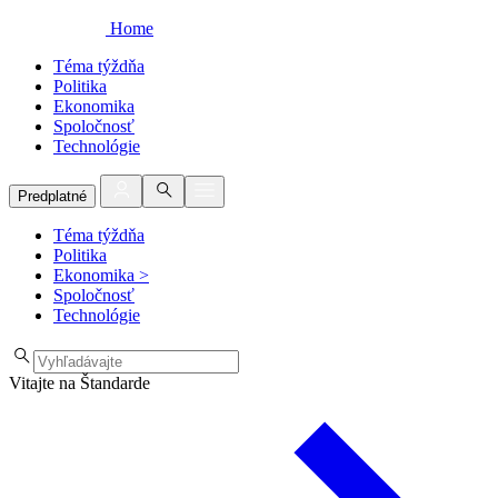
Home
Téma týždňa
Politika
Ekonomika
Spoločnosť
Technológie
Predplatné
Téma týždňa
Politika
Ekonomika
>
Spoločnosť
Technológie
Vitajte na Štandarde