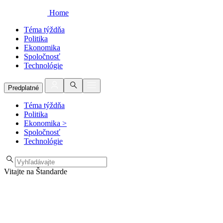
Home
Téma týždňa
Politika
Ekonomika
Spoločnosť
Technológie
Predplatné
Téma týždňa
Politika
Ekonomika
>
Spoločnosť
Technológie
Vitajte na Štandarde