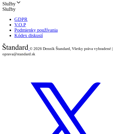
Služby
Služby
GDPR
V.O.P
Podmienky používania
Kódex diskusií
© 2026
Denník Štandard, Všetky práva vyhradené |
oprava@standard.sk