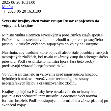
2025-06-20 16:31:00
Minúta
|
2025-06-20 16:31:00
Severské krajiny chcú zákaz vstupu Rusov zapojených do
vojny na Ukrajine
Ministri vnútra siedmich severských a pobaltských krajín spolu s
Poľskom sa na stretnutí v Tallinne zhodli na potrebe prísnejšieho
prístupu k ruským občanom zapojeným do vojny na Ukrajine.
Navrhujú, aby osobám, ktoré bojovali alebo stále pôsobia v ruských
ozbrojených zložkách, bol trvalo zakázaný vstup do schengenského
priestoru. Podľa estónskeho ministra Igora Tara tieto osoby
predstavujú výrazné bezpečnostné riziko.
Vo vyhlásení zaznelo aj varovanie pred narastajúcou hrozbou
hybridných útokov a zneužívaním technológií zo strany
nepriateľských štátov a organizovaného zločinu.
Krajiny apelujú na EÚ, aby investovala viac do ochrany hraníc,
posilnila bezpečnostnú infraštruktúru a odolnosť voči novým
formám hrozieb. Podľa dostupných informácií má zákaz platiť aj po
skončení vojny.