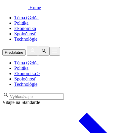
Home
Téma týždňa
Politika
Ekonomika
Spoločnosť
Technológie
Predplatné
Téma týždňa
Politika
Ekonomika
>
Spoločnosť
Technológie
Vitajte na Štandarde