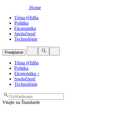
Home
Téma týždňa
Politika
Ekonomika
Spoločnosť
Technológie
Predplatné
Téma týždňa
Politika
Ekonomika
>
Spoločnosť
Technológie
Vitajte na Štandarde