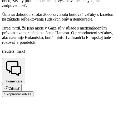
obetí, zásahy proti nemocniciam, vysídľovanie a chýbajúca
zodpovednosť.
Únia sa dohodou z roku 2000 zaviazala budovať vzťahy s Izraelom
na základe rešpektovania ľudských práv a demokracie.
Izrael tvrdí, že jeho akcie v Gaze sú v súlade s medzinárodným
právom a zamerané na zničenie Hamasu. O prehodnotení vzťahov,
ako navrhuje Holandsko, budú ministri zahraničia Európskej únie
rokovať v pondelok.
(reuters, max)
Komentáre
Zdielať
Skopírovať odkaz