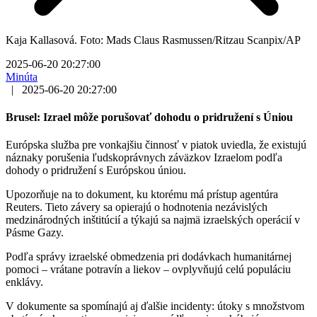
Kaja Kallasová. Foto: Mads Claus Rasmussen/Ritzau Scanpix/AP
2025-06-20 20:27:00
Minúta
|
2025-06-20 20:27:00
Brusel: Izrael môže porušovať dohodu o pridružení s Úniou
Európska služba pre vonkajšiu činnosť v piatok uviedla, že existujú
náznaky porušenia ľudskoprávnych záväzkov Izraelom podľa
dohody o pridružení s Európskou úniou.
Upozorňuje na to dokument, ku ktorému má prístup agentúra
Reuters. Tieto závery sa opierajú o hodnotenia nezávislých
medzinárodných inštitúcií a týkajú sa najmä izraelských operácií v
Pásme Gazy.
Podľa správy izraelské obmedzenia pri dodávkach humanitárnej
pomoci – vrátane potravín a liekov – ovplyvňujú celú populáciu
enklávy.
V dokumente sa spomínajú aj ďalšie incidenty: útoky s množstvom