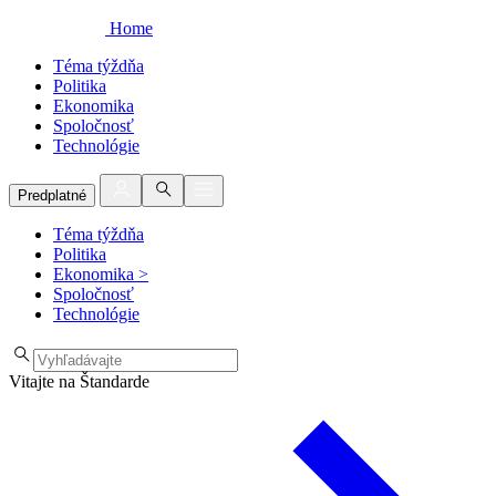
Home
Téma týždňa
Politika
Ekonomika
Spoločnosť
Technológie
Predplatné
Téma týždňa
Politika
Ekonomika
>
Spoločnosť
Technológie
Vitajte na Štandarde