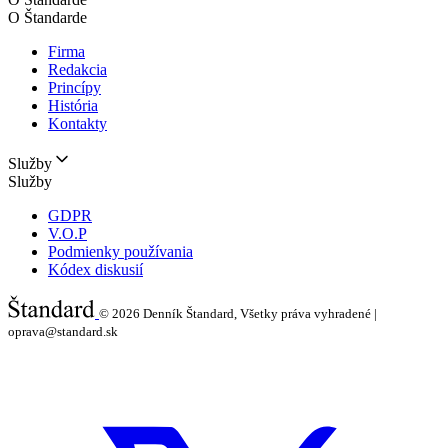
O Štandarde
Firma
Redakcia
Princípy
História
Kontakty
Služby
Služby
GDPR
V.O.P
Podmienky používania
Kódex diskusií
© 2026
Denník Štandard, Všetky práva vyhradené |
oprava@standard.sk