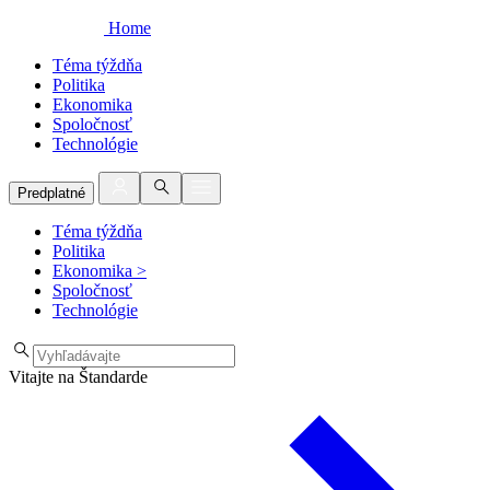
Home
Téma týždňa
Politika
Ekonomika
Spoločnosť
Technológie
Predplatné
Téma týždňa
Politika
Ekonomika
>
Spoločnosť
Technológie
Vitajte na Štandarde