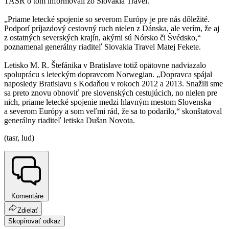
TASR o tom informovali zo Slovakia Travel.
„Priame letecké spojenie so severom Európy je pre nás dôležité.
Podporí príjazdový cestovný ruch nielen z Dánska, ale verím, že aj
z ostatných severských krajín, akými sú Nórsko či Švédsko,“
poznamenal generálny riaditeľ Slovakia Travel Matej Fekete.
Letisko M. R. Štefánika v Bratislave totiž opätovne nadviazalo
spoluprácu s leteckým dopravcom Norwegian. „Dopravca spájal
naposledy Bratislavu s Kodaňou v rokoch 2012 a 2013. Snažili sme
sa preto znovu obnoviť pre slovenských cestujúcich, no nielen pre
nich, priame letecké spojenie medzi hlavným mestom Slovenska
a severom Európy a som veľmi rád, že sa to podarilo,“ skonštatoval
generálny riaditeľ letiska Dušan Novota.
(tasr, lud)
Komentáre
Zdielať
Skopírovať odkaz