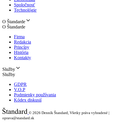
Spoločnosť
Technológie
O Štandarde
O Štandarde
Firma
Redakcia
Princípy
História
Kontakty
Služby
Služby
GDPR
V.O.P
Podmienky používania
Kódex diskusií
© 2026
Denník Štandard, Všetky práva vyhradené |
oprava@standard.sk