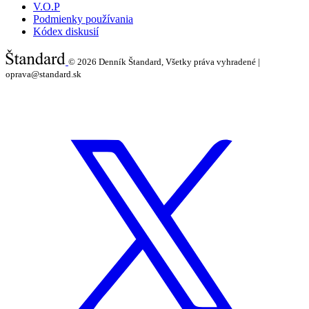
V.O.P
Podmienky používania
Kódex diskusií
© 2026
Denník Štandard, Všetky práva vyhradené |
oprava@standard.sk