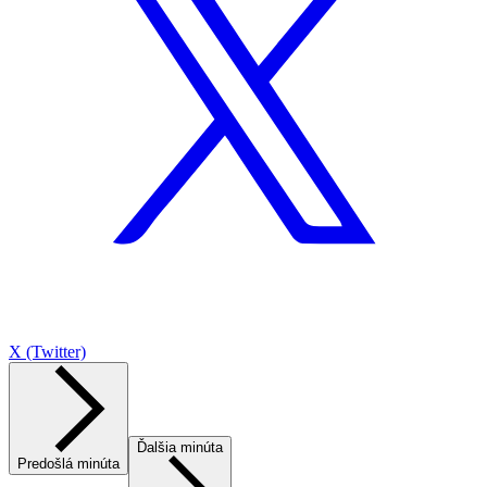
X (Twitter)
Ďalšia minúta
Predošlá minúta