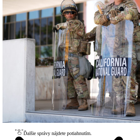
Ďalšie správy nájdete potiahnutím.