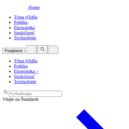
Home
Téma týždňa
Politika
Ekonomika
Spoločnosť
Technológie
Predplatné
Téma týždňa
Politika
Ekonomika
>
Spoločnosť
Technológie
Vitajte na Štandarde