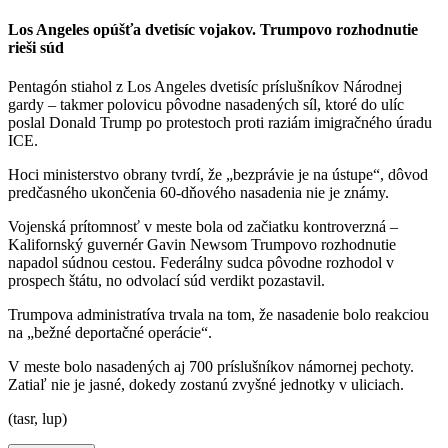
Los Angeles opúšťa dvetisíc vojakov. Trumpovo rozhodnutie
rieši súd
Pentagón stiahol z Los Angeles dvetisíc príslušníkov Národnej
gardy – takmer polovicu pôvodne nasadených síl, ktoré do ulíc
poslal Donald Trump po protestoch proti raziám imigračného úradu
ICE.
Hoci ministerstvo obrany tvrdí, že „bezprávie je na ústupe“, dôvod
predčasného ukončenia 60-dňového nasadenia nie je známy.
Vojenská prítomnosť v meste bola od začiatku kontroverzná –
Kalifornský guvernér Gavin Newsom Trumpovo rozhodnutie
napadol súdnou cestou. Federálny sudca pôvodne rozhodol v
prospech štátu, no odvolací súd verdikt pozastavil.
Trumpova administratíva trvala na tom, že nasadenie bolo reakciou
na „bežné deportačné operácie“.
V meste bolo nasadených aj 700 príslušníkov námornej pechoty.
Zatiaľ nie je jasné, dokedy zostanú zvyšné jednotky v uliciach.
(tasr, lup)