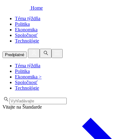
Home
Téma týždňa
Politika
Ekonomika
Spoločnosť
Technológie
Predplatné
Téma týždňa
Politika
Ekonomika
>
Spoločnosť
Technológie
Vitajte na Štandarde