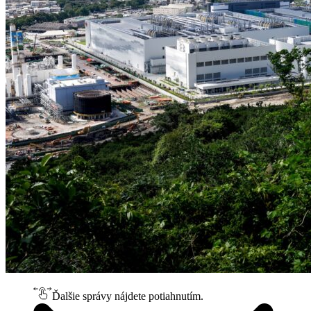
Ďalšie správy nájdete potiahnutím.