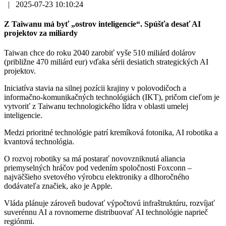
|
2025-07-23 10:10:24
Z Taiwanu má byť „ostrov inteligencie“. Spúšťa desať AI
projektov za miliardy
Taiwan chce do roku 2040 zarobiť vyše 510 miliárd dolárov
(približne 470 miliárd eur) vďaka sérii desiatich strategických AI
projektov.
Iniciatíva stavia na silnej pozícii krajiny v polovodičoch a
informačno-komunikačných technológiách (IKT), pričom cieľom je
vytvoriť z Taiwanu technologického lídra v oblasti umelej
inteligencie.
Medzi prioritné technológie patrí kremíková fotonika, AI robotika a
kvantová technológia.
O rozvoj robotiky sa má postarať novovzniknutá aliancia
priemyselných hráčov pod vedením spoločnosti Foxconn –
najväčšieho svetového výrobcu elektroniky a dlhoročného
dodávateľa značiek, ako je Apple.
Vláda plánuje zároveň budovať výpočtovú infraštruktúru, rozvíjať
suverénnu AI a rovnomerne distribuovať AI technológie naprieč
regiónmi.