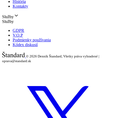
História
Kontakty
Služby
Služby
GDPR
V.O.P
Podmienky používania
Kódex diskusií
© 2026
Denník Štandard, Všetky práva vyhradené |
oprava@standard.sk