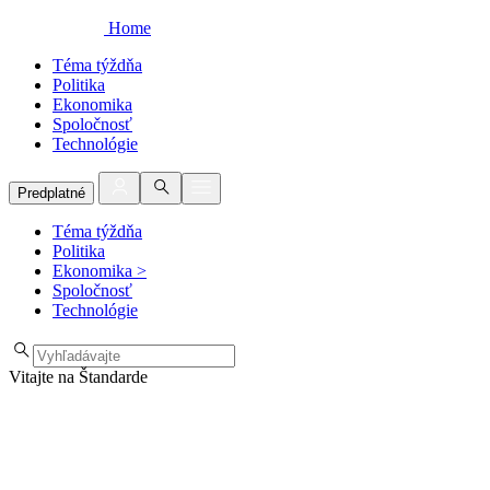
Home
Téma týždňa
Politika
Ekonomika
Spoločnosť
Technológie
Predplatné
Téma týždňa
Politika
Ekonomika
>
Spoločnosť
Technológie
Vitajte na Štandarde