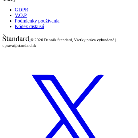
GDPR
V.O.P
Podmienky používania
Kódex diskusií
© 2026
Denník Štandard, Všetky práva vyhradené |
oprava@standard.sk