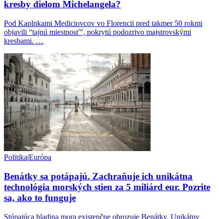
kresby dielom Michelangela?
Pod Kaplnkami Mediciovcov vo Florencii pred takmer 50 rokmi
objavili “tajnú miestnosť”, pokrytú podozrivo majstrovskými
kresbami. …
Politika
|
Európa
Benátky sa potápajú. Zachraňuje ich unikátna
technológia morských stien za 5 miliárd eur. Pozrite
sa, ako to funguje
Stúpajúca hladina mora existenčne ohrozuje Benátky. Unikátny