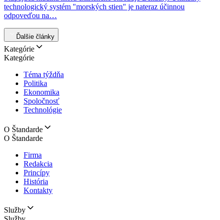
technologický systém "morských stien" je nateraz účinnou
odpoveďou na…
Ďalšie články
Kategórie
Kategórie
Téma týždňa
Politika
Ekonomika
Spoločnosť
Technológie
O Štandarde
O Štandarde
Firma
Redakcia
Princípy
História
Kontakty
Služby
Služby