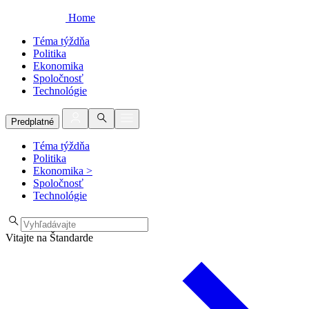
Home
Téma týždňa
Politika
Ekonomika
Spoločnosť
Technológie
Predplatné
Téma týždňa
Politika
Ekonomika
>
Spoločnosť
Technológie
Vitajte na Štandarde