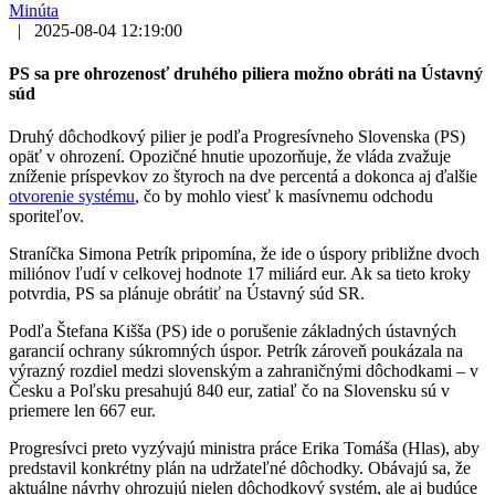
Minúta
|
2025-08-04 12:19:00
PS sa pre ohrozenosť druhého piliera možno obráti na Ústavný
súd
Druhý dôchodkový pilier je podľa Progresívneho Slovenska (PS)
opäť v ohrození. Opozičné hnutie upozorňuje, že vláda zvažuje
zníženie príspevkov zo štyroch na dve percentá a dokonca aj ďalšie
otvorenie systému
, čo by mohlo viesť k masívnemu odchodu
sporiteľov.
Straníčka Simona Petrík pripomína, že ide o úspory približne dvoch
miliónov ľudí v celkovej hodnote 17 miliárd eur. Ak sa tieto kroky
potvrdia, PS sa plánuje obrátiť na Ústavný súd SR.
Podľa Štefana Kišša (PS) ide o porušenie základných ústavných
garancií ochrany súkromných úspor. Petrík zároveň poukázala na
výrazný rozdiel medzi slovenským a zahraničnými dôchodkami – v
Česku a Poľsku presahujú 840 eur, zatiaľ čo na Slovensku sú v
priemere len 667 eur.
Progresívci preto vyzývajú ministra práce Erika Tomáša (Hlas), aby
predstavil konkrétny plán na udržateľné dôchodky. Obávajú sa, že
aktuálne návrhy ohrozujú nielen dôchodkový systém, ale aj budúce