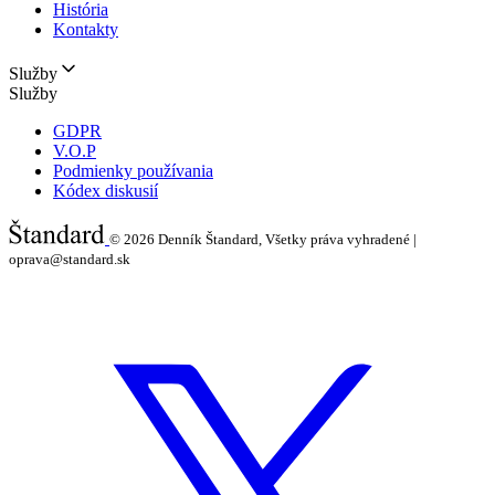
História
Kontakty
Služby
Služby
GDPR
V.O.P
Podmienky používania
Kódex diskusií
© 2026
Denník Štandard, Všetky práva vyhradené |
oprava@standard.sk