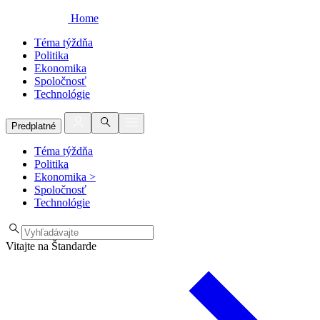
Home
Téma týždňa
Politika
Ekonomika
Spoločnosť
Technológie
Predplatné
Téma týždňa
Politika
Ekonomika
>
Spoločnosť
Technológie
Vitajte na Štandarde