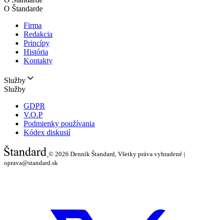
O Štandarde
Firma
Redakcia
Princípy
História
Kontakty
Služby
Služby
GDPR
V.O.P
Podmienky používania
Kódex diskusií
© 2026
Denník Štandard, Všetky práva vyhradené |
oprava@standard.sk