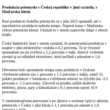
Produkcia priemyslu v Českej republike v júni vzrástla, v
Maďarsku klesla
Rast produkcie českého priemyslu sa v júni 2025 spomalil, ale v
stavebníctve produkcia nabrala tempo. Naproti tomu v Maďarsku
výkon priemyslu klesol. Ukázali to v stredu najnovšie údaje z oboch
krajín.
Český štatistický úrad v stredu oznámil, že priemyselná produkcia v
krajine v júni medziročne vzrástla o 0,2 percenta. To je výrazné
spomalenie po jej zvýšení o 2,2 percenta v máji. Júnový výsledok
zaostal aj za odhadmi ekonómov, ktorí počítali s nárastom o 1,6
percenta.
Dôvodom bolo spomalenie tempa rastu produkcie v českom
výrobnom sektore (na 1 percento z 1,5 percenta v máji), zatiaľ čo
pokles produkcie v banskom a ťažobnom sektore sa zrýchlil (na -3,5
percenta z -1,5 percenta). Zároveň sa prudko znížili dodávky
elektriny, plynu, pary a klimatizácie (-9,1 percenta oproti 10,9
percenta).
V medzimesačnom porovnaní a po úprave o sezónne vplyvy aktivita
priemyslu v Česku v júni klesla o 1,1 percenta po náraste o 1,6
percenta v máji.