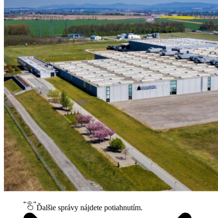
Ďalšie správy nájdete potiahnutím.