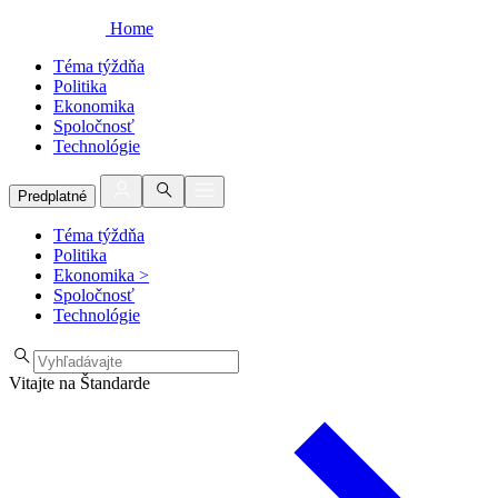
Home
Téma týždňa
Politika
Ekonomika
Spoločnosť
Technológie
Predplatné
Téma týždňa
Politika
Ekonomika
>
Spoločnosť
Technológie
Vitajte na Štandarde