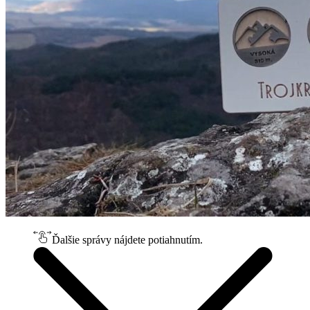
Ďalšie správy nájdete potiahnutím.