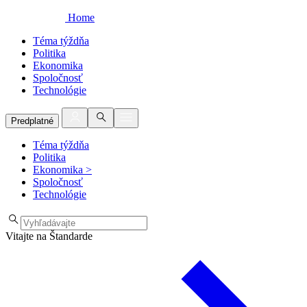
Home
Téma týždňa
Politika
Ekonomika
Spoločnosť
Technológie
Predplatné
Téma týždňa
Politika
Ekonomika
>
Spoločnosť
Technológie
Vitajte na Štandarde