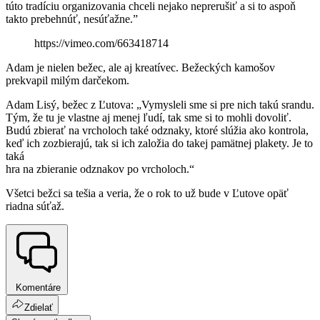
túto tradíciu organizovania chceli nejako neprerušiť a si to aspoň
takto prebehnúť, nesúťažne.”
https://vimeo.com/663418714
Adam je nielen bežec, ale aj kreatívec. Bežeckých kamošov
prekvapil milým darčekom.
Adam Lisý, bežec z Ľutova: „Vymysleli sme si pre nich takú srandu.
Tým, že tu je vlastne aj menej ľudí, tak sme si to mohli dovoliť.
Budú zbierať na vrcholoch také odznaky, ktoré slúžia ako kontrola,
keď ich zozbierajú, tak si ich založia do takej pamätnej plakety. Je to
taká
hra na zbieranie odznakov po vrcholoch.“
Všetci bežci sa tešia a veria, že o rok to už bude v Ľutove opäť
riadna súťaž.
Komentáre
Zdielať