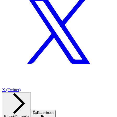
X (Twitter)
Ďalšia minúta
Predošlá minúta