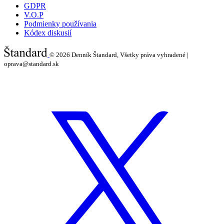
GDPR
V.O.P
Podmienky používania
Kódex diskusií
© 2026
Denník Štandard, Všetky práva vyhradené |
oprava@standard.sk