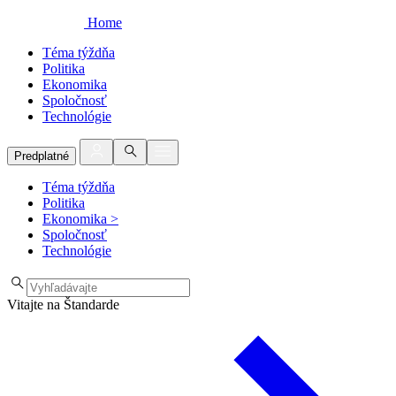
Home
Téma týždňa
Politika
Ekonomika
Spoločnosť
Technológie
Predplatné
Téma týždňa
Politika
Ekonomika
>
Spoločnosť
Technológie
Vitajte na Štandarde