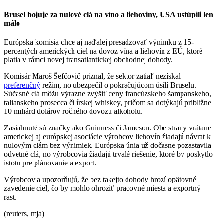
Brusel bojuje za nulové clá na víno a liehoviny, USA ustúpili len
málo
Európska komisia chce aj naďalej presadzovať výnimku z 15-
percentých amerických ciel na dovoz vína a liehovín z EÚ, ktoré
platia v rámci novej transatlantickej obchodnej dohody.
Komisár Maroš Šefčovič priznal, že sektor zatiaľ nezískal
preferenčný
režim, no ubezpečil o pokračujúcom úsilí Bruselu.
Súčasné clá môžu výrazne zvýšiť ceny francúzskeho šampanského,
talianskeho prosecca či írskej whiskey, pričom sa dotýkajú približne
10 miliárd dolárov ročného dovozu alkoholu.
Zasiahnuté sú značky ako Guinness či Jameson. Obe strany vrátane
americkej aj európskej asociácie výrobcov liehovín žiadajú návrat k
nulovým clám bez výnimiek. Európska únia už dočasne pozastavila
odvetné clá, no výrobcovia žiadajú trvalé riešenie, ktoré by poskytlo
istotu pre plánovanie a export.
Výrobcovia upozorňujú, že bez takejto dohody hrozí opätovné
zavedenie ciel, čo by mohlo ohroziť pracovné miesta a exportný
rast.
(reuters, mja)