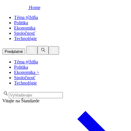
Home
Téma týždňa
Politika
Ekonomika
Spoločnosť
Technológie
Predplatné
Téma týždňa
Politika
Ekonomika
>
Spoločnosť
Technológie
Vitajte na Štandarde