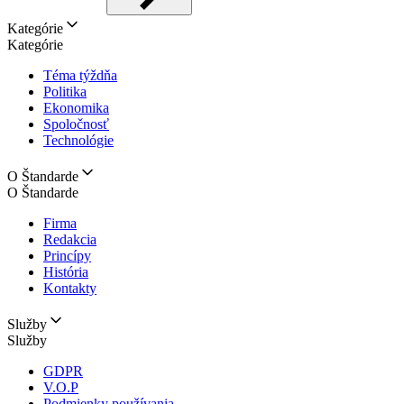
Kategórie
Kategórie
Téma týždňa
Politika
Ekonomika
Spoločnosť
Technológie
O Štandarde
O Štandarde
Firma
Redakcia
Princípy
História
Kontakty
Služby
Služby
GDPR
V.O.P
Podmienky používania