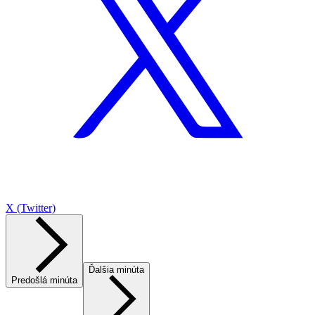
X (Twitter)
Ďalšia minúta
Predošlá minúta