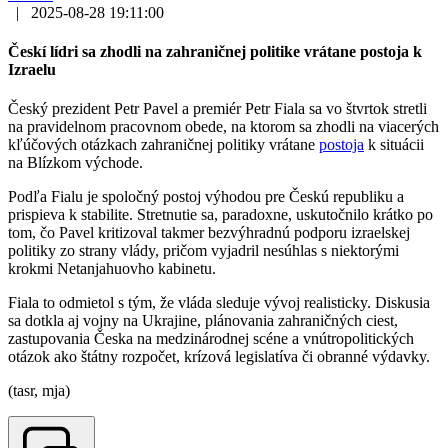
|
2025-08-28 19:11:00
Českí lídri sa zhodli na zahraničnej politike vrátane postoja k
Izraelu
Český prezident Petr Pavel a premiér Petr Fiala sa vo štvrtok stretli
na pravidelnom pracovnom obede, na ktorom sa zhodli na viacerých
kľúčových otázkach zahraničnej politiky vrátane
postoja
k situácii
na Blízkom východe.
Podľa Fialu je spoločný postoj výhodou pre Českú republiku a
prispieva k stabilite. Stretnutie sa, paradoxne, uskutočnilo krátko po
tom, čo Pavel kritizoval takmer bezvýhradnú podporu izraelskej
politiky zo strany vlády, pričom vyjadril nesúhlas s niektorými
krokmi Netanjahuovho kabinetu.
Fiala to odmietol s tým, že vláda sleduje vývoj realisticky. Diskusia
sa dotkla aj vojny na Ukrajine, plánovania zahraničných ciest,
zastupovania Česka na medzinárodnej scéne a vnútropolitických
otázok ako štátny rozpočet, krízová legislatíva či obranné výdavky.
(tasr, mja)