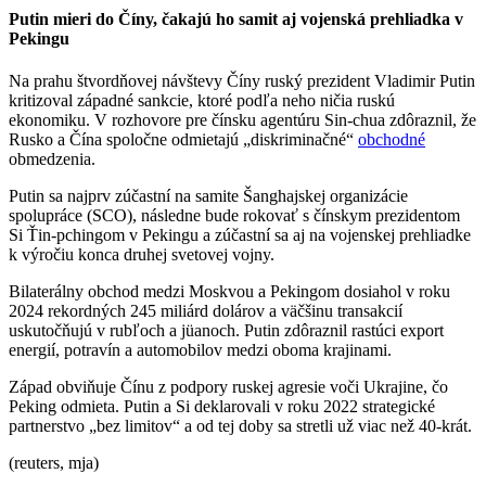
Putin mieri do Číny, čakajú ho samit aj vojenská prehliadka v
Pekingu
Na prahu štvordňovej návštevy Číny ruský prezident Vladimir Putin
kritizoval západné sankcie, ktoré podľa neho ničia ruskú
ekonomiku. V rozhovore pre čínsku agentúru Sin-chua zdôraznil, že
Rusko a Čína spoločne odmietajú „diskriminačné“
obchodné
obmedzenia.
Putin sa najprv zúčastní na samite Šanghajskej organizácie
spolupráce (SCO), následne bude rokovať s čínskym prezidentom
Si Ťin-pchingom v Pekingu a zúčastní sa aj na vojenskej prehliadke
k výročiu konca druhej svetovej vojny.
Bilaterálny obchod medzi Moskvou a Pekingom dosiahol v roku
2024 rekordných 245 miliárd dolárov a väčšinu transakcií
uskutočňujú v rubľoch a jüanoch. Putin zdôraznil rastúci export
energií, potravín a automobilov medzi oboma krajinami.
Západ obviňuje Čínu z podpory ruskej agresie voči Ukrajine, čo
Peking odmieta. Putin a Si deklarovali v roku 2022 strategické
partnerstvo „bez limitov“ a od tej doby sa stretli už viac než 40-krát.
(reuters, mja)