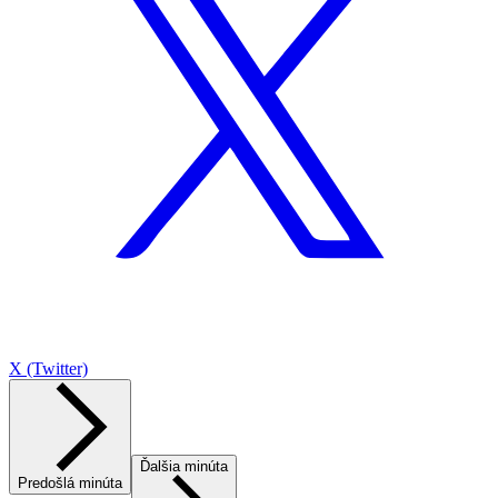
X (Twitter)
Ďalšia minúta
Predošlá minúta