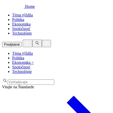
Home
Téma týždňa
Politika
Ekonomika
Spoločnosť
Technológie
Predplatné
Téma týždňa
Politika
Ekonomika
>
Spoločnosť
Technológie
Vitajte na Štandarde