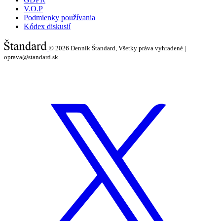
V.O.P
Podmienky používania
Kódex diskusií
© 2026
Denník Štandard, Všetky práva vyhradené |
oprava@standard.sk