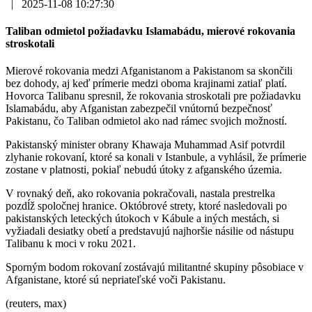
|
2025-11-08 10:27:30
Taliban odmietol požiadavku Islamabádu, mierové rokovania
stroskotali
Mierové rokovania medzi Afganistanom a Pakistanom sa skončili
bez dohody, aj keď prímerie medzi oboma krajinami zatiaľ platí.
Hovorca Talibanu spresnil, že rokovania stroskotali pre požiadavku
Islamabádu, aby Afganistan zabezpečil vnútornú bezpečnosť
Pakistanu, čo Taliban odmietol ako nad rámec svojich možností.
Pakistanský minister obrany Khawaja Muhammad Asif potvrdil
zlyhanie rokovaní, ktoré sa konali v Istanbule, a vyhlásil, že prímerie
zostane v platnosti, pokiaľ nebudú útoky z afganského územia.
V rovnaký deň, ako rokovania pokračovali, nastala prestrelka
pozdĺž spoločnej hranice. Októbrové strety, ktoré nasledovali po
pakistanských leteckých útokoch v Kábule a iných mestách, si
vyžiadali desiatky obetí a predstavujú najhoršie násilie od nástupu
Talibanu k moci v roku 2021.
Sporným bodom rokovaní zostávajú militantné skupiny pôsobiace v
Afganistane, ktoré sú nepriateľské voči Pakistanu.
(reuters, max)