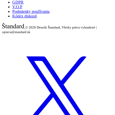
GDPR
V.O.P
Podmienky používania
Kódex diskusií
© 2026
Denník Štandard, Všetky práva vyhradené |
oprava@standard.sk