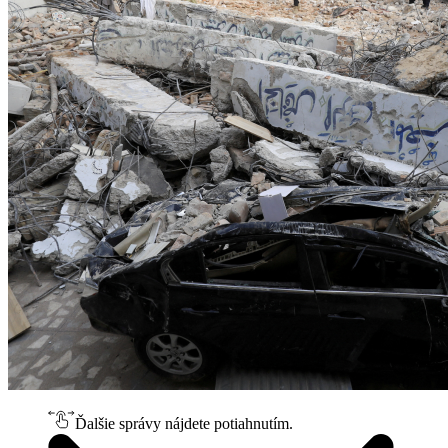
Ďalšie správy nájdete potiahnutím.