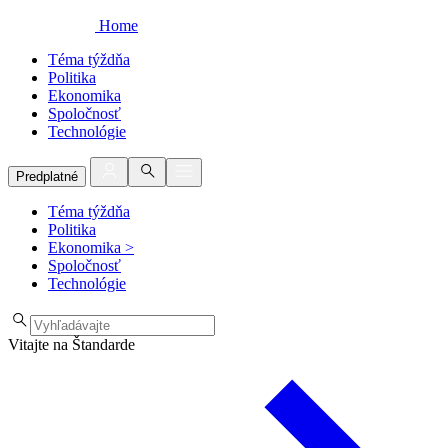
Home
Téma týždňa
Politika
Ekonomika
Spoločnosť
Technológie
Predplatné
Téma týždňa
Politika
Ekonomika
>
Spoločnosť
Technológie
Vitajte na Štandarde