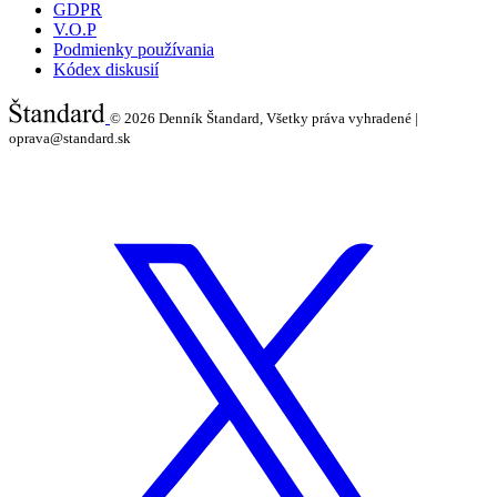
GDPR
V.O.P
Podmienky používania
Kódex diskusií
© 2026
Denník Štandard, Všetky práva vyhradené |
oprava@standard.sk