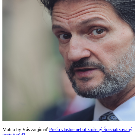
Mohlo by Vás zaujímať
Prečo vlastne nebol zrušený Špecializovaný
trestný súd?