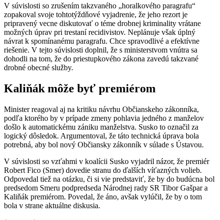
V súvislosti so zrušením takzvaného „horalkového paragrafu“
zopakoval svoje tohtotýždňové vyjadrenie, že jeho rezort je
pripravený vecne diskutovať o téme drobnej kriminality vrátane
možných úprav pri trestaní recidivistov. Neplánuje však úplný
návrat k spomínanému paragrafu. Chce spravodlivé a efektívne
riešenie. V tejto súvislosti doplnil, že s ministerstvom vnútra sa
dohodli na tom, že do priestupkového zákona zavedú takzvané
drobné obecné služby.
Kaliňák môže byť premiérom
Minister reagoval aj na kritiku návrhu Občianskeho zákonníka,
podľa ktorého by v prípade zmeny pohlavia jedného z manželov
došlo k automatickému zániku manželstva. Susko to označil za
logický dôsledok. Argumentoval, že táto technická úprava bola
potrebná, aby bol nový Občiansky zákonník v súlade s Ústavou.
V súvislosti so vzťahmi v koalícii Susko vyjadril názor, že premiér
Robert Fico (Smer) dovedie stranu do ďalších víťazných volieb.
Odpovedal tiež na otázku, či si vie predstaviť, že by do budúcna bol
predsedom Smeru podpredseda Národnej rady SR Tibor Gašpar a
Kaliňák premiérom. Povedal, že áno, avšak vylúčil, že by o tom
bola v strane aktuálne diskusia.