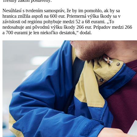
Trestný zákon postavený.
Nesúhlasí s tvrdením samospráv, že by im pomohlo, ak by sa
hranica znížila aspoň na 600 eur. Priemerná výška škody sa v
závislosti od regiónu pohybuje medzi 52 a 68 eurami. „To
nedosahuje ani pôvodnú výšku škody 266 eur. Prípadov medzi 266
a 700 eurami je len niekoľko desiatok,“ dodal.