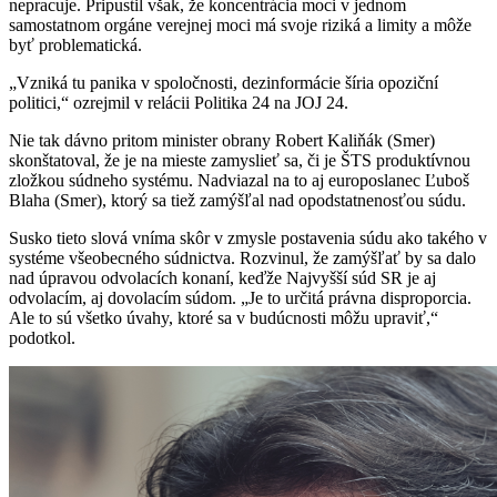
nepracuje. Pripustil však, že koncentrácia moci v jednom
samostatnom orgáne verejnej moci má svoje riziká a limity a môže
byť problematická.
„Vzniká tu panika v spoločnosti, dezinformácie šíria opoziční
politici,“ ozrejmil v relácii Politika 24 na JOJ 24.
Nie tak dávno pritom minister obrany Robert Kaliňák (Smer)
skonštatoval, že je na mieste zamyslieť sa, či je ŠTS produktívnou
zložkou súdneho systému. Nadviazal na to aj europoslanec Ľuboš
Blaha (Smer), ktorý sa tiež zamýšľal nad opodstatnenosťou súdu.
Susko tieto slová vníma skôr v zmysle postavenia súdu ako takého v
systéme všeobecného súdnictva. Rozvinul, že zamýšľať by sa dalo
nad úpravou odvolacích konaní, keďže Najvyšší súd SR je aj
odvolacím, aj dovolacím súdom. „Je to určitá právna disproporcia.
Ale to sú všetko úvahy, ktoré sa v budúcnosti môžu upraviť,“
podotkol.