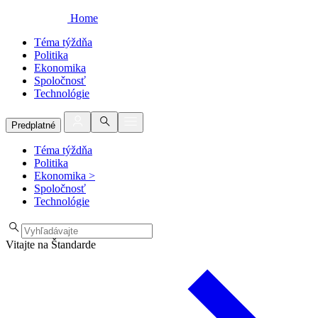
Home
Téma týždňa
Politika
Ekonomika
Spoločnosť
Technológie
Predplatné
Téma týždňa
Politika
Ekonomika
>
Spoločnosť
Technológie
Vitajte na Štandarde