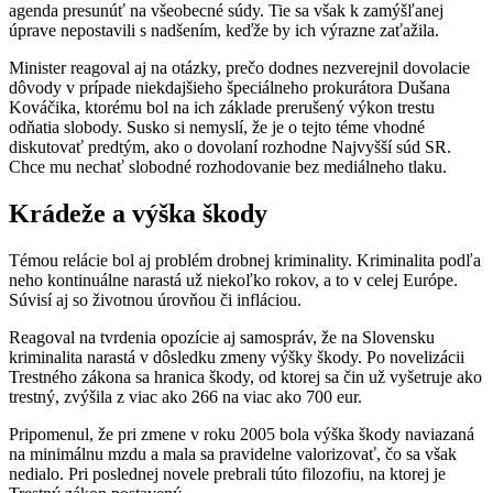
agenda presunúť na všeobecné súdy. Tie sa však k zamýšľanej
úprave nepostavili s nadšením, keďže by ich výrazne zaťažila.
Minister reagoval aj na otázky, prečo dodnes nezverejnil dovolacie
dôvody v prípade niekdajšieho špeciálneho prokurátora Dušana
Kováčika, ktorému bol na ich základe prerušený výkon trestu
odňatia slobody. Susko si nemyslí, že je o tejto téme vhodné
diskutovať predtým, ako o dovolaní rozhodne Najvyšší súd SR.
Chce mu nechať slobodné rozhodovanie bez mediálneho tlaku.
Krádeže a výška škody
Témou relácie bol aj problém drobnej kriminality. Kriminalita podľa
neho kontinuálne narastá už niekoľko rokov, a to v celej Európe.
Súvisí aj so životnou úrovňou či infláciou.
Reagoval na tvrdenia opozície aj samospráv, že na Slovensku
kriminalita narastá v dôsledku zmeny výšky škody. Po novelizácii
Trestného zákona sa hranica škody, od ktorej sa čin už vyšetruje ako
trestný, zvýšila z viac ako 266 na viac ako 700 eur.
Pripomenul, že pri zmene v roku 2005 bola výška škody naviazaná
na minimálnu mzdu a mala sa pravidelne valorizovať, čo sa však
nedialo. Pri poslednej novele prebrali túto filozofiu, na ktorej je