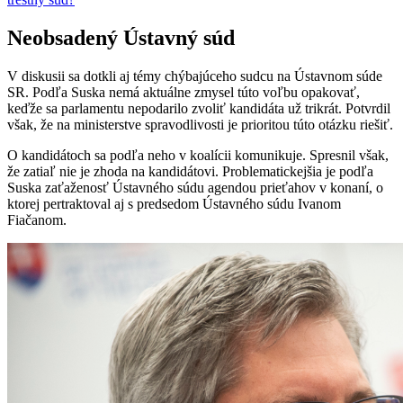
Neobsadený Ústavný súd
V diskusii sa dotkli aj témy chýbajúceho sudcu na Ústavnom súde
SR. Podľa Suska nemá aktuálne zmysel túto voľbu opakovať,
keďže sa parlamentu nepodarilo zvoliť kandidáta už trikrát. Potvrdil
však, že na ministerstve spravodlivosti je prioritou túto otázku riešiť.
O kandidátoch sa podľa neho v koalícii komunikuje. Spresnil však,
že zatiaľ nie je zhoda na kandidátovi. Problematickejšia je podľa
Suska zaťaženosť Ústavného súdu agendou prieťahov v konaní, o
ktorej pertraktoval aj s predsedom Ústavného súdu Ivanom
Fiačanom.