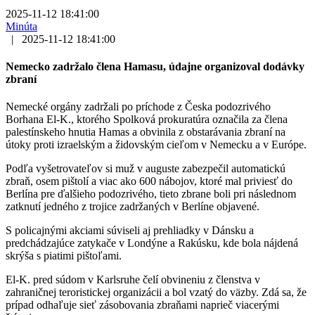
2025-11-12 18:41:00
Minúta
|
2025-11-12 18:41:00
Nemecko zadržalo člena Hamasu, údajne organizoval dodávky
zbraní
Nemecké orgány zadržali po príchode z Česka podozrivého
Borhana El‑K., ktorého Spolková prokuratúra označila za člena
palestínskeho hnutia Hamas a obvinila z obstarávania zbraní na
útoky proti izraelským a židovským cieľom v Nemecku a v Európe.
Podľa vyšetrovateľov si muž v auguste zabezpečil automatickú
zbraň, osem pištolí a viac ako 600 nábojov, ktoré mal priviesť do
Berlína pre ďalšieho podozrivého, tieto zbrane boli pri následnom
zatknutí jedného z trojice zadržaných v Berlíne objavené.
S policajnými akciami súviseli aj prehliadky v Dánsku a
predchádzajúce zatykače v Londýne a Rakúsku, kde bola nájdená
skrýša s piatimi pištoľami.
El‑K. pred súdom v Karlsruhe čelí obvineniu z členstva v
zahraničnej teroristickej organizácii a bol vzatý do väzby. Zdá sa, že
prípad odhaľuje sieť zásobovania zbraňami naprieč viacerými