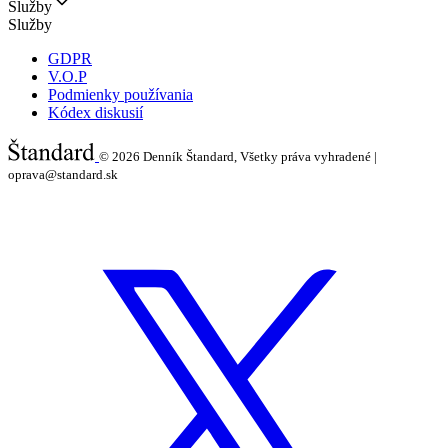
Služby
Služby
GDPR
V.O.P
Podmienky používania
Kódex diskusií
© 2026
Denník Štandard, Všetky práva vyhradené |
oprava@standard.sk