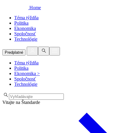
Home
Téma týždňa
Politika
Ekonomika
Spoločnosť
Technológie
Predplatné
Téma týždňa
Politika
Ekonomika
>
Spoločnosť
Technológie
Vitajte na Štandarde