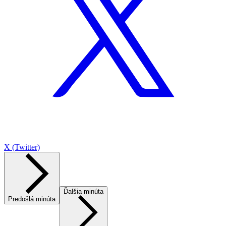
X (Twitter)
Ďalšia minúta
Predošlá minúta