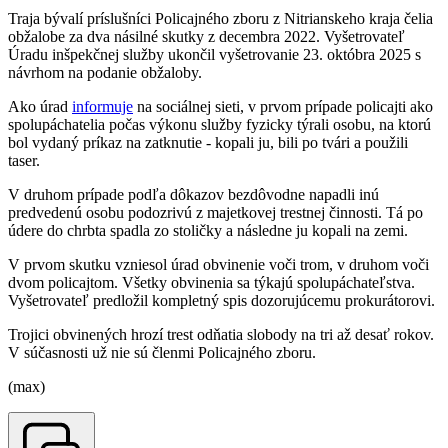
Traja bývalí príslušníci Policajného zboru z Nitrianskeho kraja čelia
obžalobe za dva násilné skutky z decembra 2022. Vyšetrovateľ
Úradu inšpekčnej služby ukončil vyšetrovanie 23. októbra 2025 s
návrhom na podanie obžaloby.
Ako úrad
informuje
na sociálnej sieti, v prvom prípade policajti ako
spolupáchatelia počas výkonu služby fyzicky týrali osobu, na ktorú
bol vydaný príkaz na zatknutie - kopali ju, bili po tvári a použili
taser.
V druhom prípade podľa dôkazov bezdôvodne napadli inú
predvedenú osobu podozrivú z majetkovej trestnej činnosti. Tá po
údere do chrbta spadla zo stoličky a následne ju kopali na zemi.
V prvom skutku vzniesol úrad obvinenie voči trom, v druhom voči
dvom policajtom. Všetky obvinenia sa týkajú spolupáchateľstva.
Vyšetrovateľ predložil kompletný spis dozorujúcemu prokurátorovi.
Trojici obvinených hrozí trest odňatia slobody na tri až desať rokov.
V súčasnosti už nie sú členmi Policajného zboru.
(max)