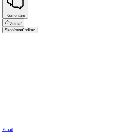
Komentáre
Zdielať
Skopírovať odkaz
Email