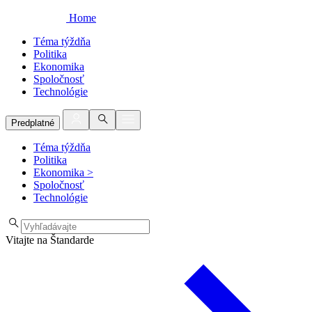
Home
Téma týždňa
Politika
Ekonomika
Spoločnosť
Technológie
Predplatné
Téma týždňa
Politika
Ekonomika
>
Spoločnosť
Technológie
Vitajte na Štandarde