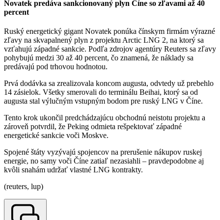
Novatek predáva sankcionovaný plyn Číne so zľavami až 40
percent
Ruský energetický gigant Novatek ponúka čínskym firmám výrazné
zľavy na skvapalnený plyn z projektu Arctic LNG 2, na ktorý sa
vzťahujú západné sankcie. Podľa zdrojov agentúry Reuters sa zľavy
pohybujú medzi 30 až 40 percent, čo znamená, že náklady sa
predávajú pod trhovou hodnotou.
Prvá dodávka sa zrealizovala koncom augusta, odvtedy už prebehlo
14 zásielok. Všetky smerovali do terminálu Beihai, ktorý sa od
augusta stal výlučným vstupným bodom pre ruský LNG v Číne.
Tento krok ukončil predchádzajúcu obchodnú neistotu projektu a
zároveň potvrdil, že Peking odmieta rešpektovať západné
energetické sankcie voči Moskve.
Spojené štáty vyzývajú spojencov na prerušenie nákupov ruskej
energie, no samy voči Číne zatiaľ nezasiahli – pravdepodobne aj
kvôli snahám udržať vlastné LNG kontrakty.
(reuters, lup)