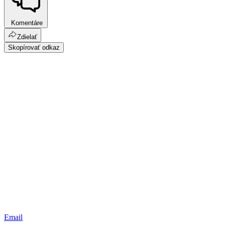
Komentáre
Zdielať
Skopírovať odkaz
Email