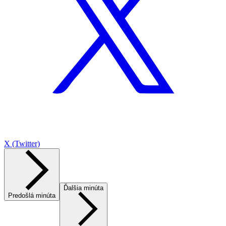
X (Twitter)
Ďalšia minúta
Predošlá minúta