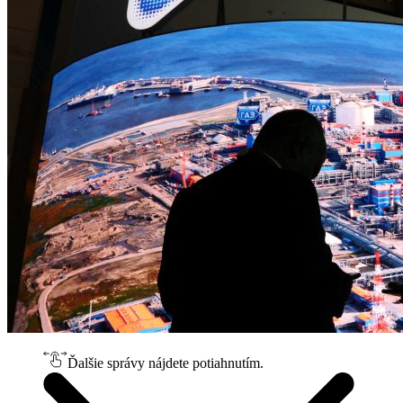
Ďalšie správy nájdete potiahnutím.