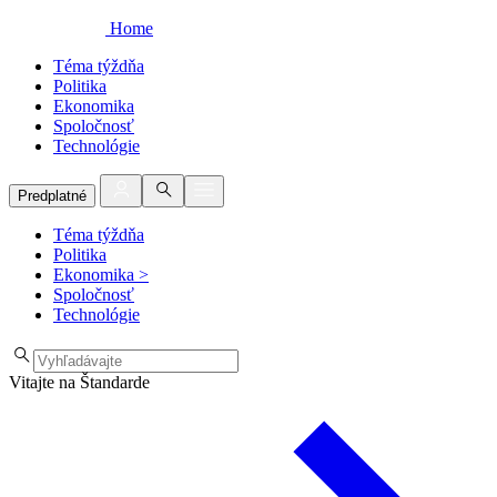
Home
Téma týždňa
Politika
Ekonomika
Spoločnosť
Technológie
Predplatné
Téma týždňa
Politika
Ekonomika
>
Spoločnosť
Technológie
Vitajte na Štandarde