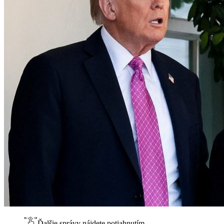
Ďalšie správy nájdete potiahnutím.