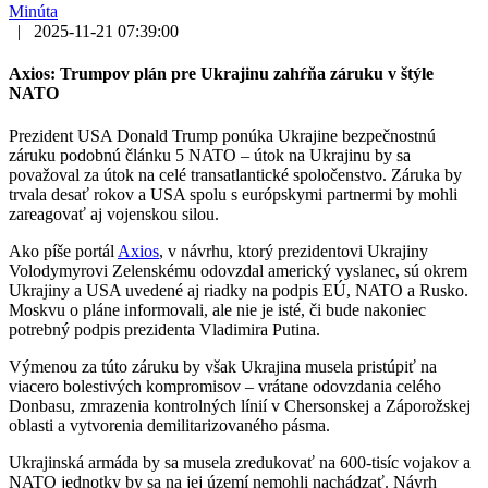
Minúta
|
2025-11-21 07:39:00
Axios: Trumpov plán pre Ukrajinu zahŕňa záruku v štýle
NATO
Prezident USA Donald Trump ponúka Ukrajine bezpečnostnú
záruku podobnú článku 5 NATO – útok na Ukrajinu by sa
považoval za útok na celé transatlantické spoločenstvo. Záruka by
trvala desať rokov a USA spolu s európskymi partnermi by mohli
zareagovať aj vojenskou silou.
Ako píše portál
Axios
, v návrhu, ktorý prezidentovi Ukrajiny
Volodymyrovi Zelenskému odovzdal americký vyslanec, sú okrem
Ukrajiny a USA uvedené aj riadky na podpis EÚ, NATO a Rusko.
Moskvu o pláne informovali, ale nie je isté, či bude nakoniec
potrebný podpis prezidenta Vladimira Putina.
Výmenou za túto záruku by však Ukrajina musela pristúpiť na
viacero bolestivých kompromisov – vrátane odovzdania celého
Donbasu, zmrazenia kontrolných línií v Chersonskej a Záporožskej
oblasti a vytvorenia demilitarizovaného pásma.
Ukrajinská armáda by sa musela zredukovať na 600-tisíc vojakov a
NATO jednotky by sa na jej území nemohli nachádzať. Návrh