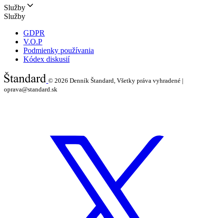
Služby
Služby
GDPR
V.O.P
Podmienky používania
Kódex diskusií
© 2026
Denník Štandard, Všetky práva vyhradené |
oprava@standard.sk