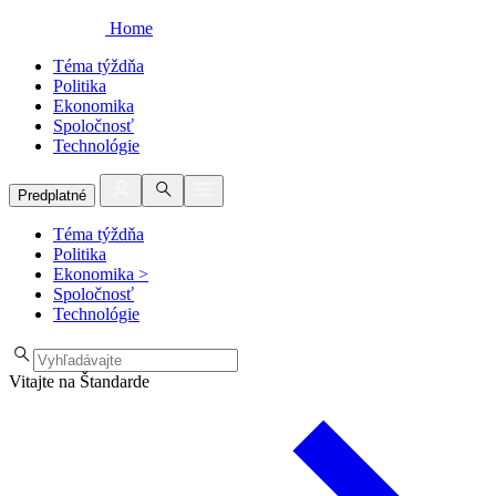
Home
Téma týždňa
Politika
Ekonomika
Spoločnosť
Technológie
Predplatné
Téma týždňa
Politika
Ekonomika
>
Spoločnosť
Technológie
Vitajte na Štandarde