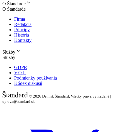
O Štandarde
O Štandarde
Firma
Redakcia
Princípy
História
Kontakty
Služby
Služby
GDPR
V.O.P
Podmienky používania
Kódex diskusií
© 2026
Denník Štandard, Všetky práva vyhradené |
oprava@standard.sk