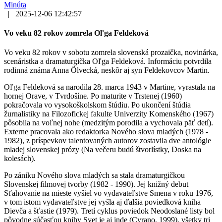
Minúta
|
2025-12-06 12:42:57
Vo veku 82 rokov zomrela Oľga Feldeková
Vo veku 82 rokov v sobotu zomrela slovenská prozaička, novinárka,
scenáristka a dramaturgička Oľga Feldeková. Informáciu potvrdila
rodinná známa Anna Ölvecká, neskôr aj syn Feldekovcov Martin.
Oľga Feldeková sa narodila 28. marca 1943 v Martine, vyrastala na
hornej Orave, v Tvrdošíne. Po maturite v Trstenej (1960)
pokračovala vo vysokoškolskom štúdiu. Po ukončení štúdia
žurnalistiky na Filozofickej fakulte Univerzity Komenského (1967)
pôsobila na voľnej nohe (medzitým porodila a vychovala päť detí).
Externe pracovala ako redaktorka Nového slova mladých (1978 -
1982), z príspevkov talentovaných autorov zostavila dve antológie
mladej slovenskej prózy (Na večeru budú štvorlístky, Doska na
kolesách).
Po zániku Nového slova mladých sa stala dramaturgičkou
Slovenskej filmovej tvorby (1982 - 1990). Jej knižný debut
Sťahovanie na mieste vyšiel vo vydavateľstve Smena v roku 1976,
v tom istom vydavateľstve jej vyšla aj ďalšia poviedková kniha
Dievča a šťastie (1979). Tretí cyklus poviedok Neodoslané listy bol
pôvodne súčasťou knihy Svet je aj inde (Cyrano, 1999), všetky tri