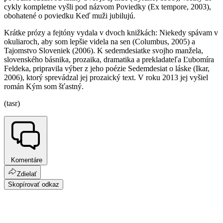
cykly kompletne vyšli pod názvom Poviedky (Ex tempore, 2003),
obohatené o poviedku Keď muži jubilujú.
Krátke prózy a fejtóny vydala v dvoch knižkách: Niekedy spávam v
okuliaroch, aby som lepšie videla na sen (Columbus, 2005) a
Tajomstvo Sloveniek (2006). K sedemdesiatke svojho manžela,
slovenského básnika, prozaika, dramatika a prekladateľa Ľubomíra
Feldeka, pripravila výber z jeho poézie Sedemdesiat o láske (Ikar,
2006), ktorý sprevádzal jej prozaický text. V roku 2013 jej vyšiel
román Kým som šťastný.
(tasr)
Komentáre
Zdielať
Skopírovať odkaz