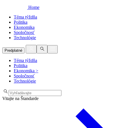
Home
Téma týždňa
Politika
Ekonomika
Spoločnosť
Technológie
Predplatné
Téma týždňa
Politika
Ekonomika
>
Spoločnosť
Technológie
Vitajte na Štandarde