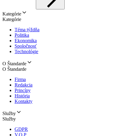
Kategórie
Kategórie
Téma týždňa
Politika
Ekonomika
Spoločnosť
Technológie
O Štandarde
O Štandarde
Firma
Redakcia
Princípy
História
Kontakty
Služby
Služby
GDPR
V.O.P