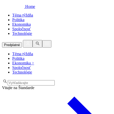
Home
Téma týždňa
Politika
Ekonomika
Spoločnosť
Technológie
Predplatné
Téma týždňa
Politika
Ekonomika
>
Spoločnosť
Technológie
Vitajte na Štandarde