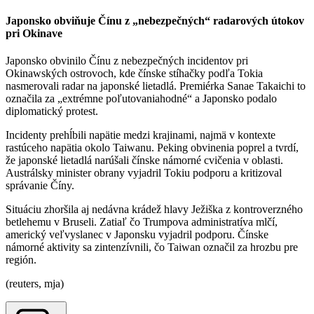
Japonsko obviňuje Čínu z „nebezpečných“ radarových útokov
pri Okinave
Japonsko obvinilo Čínu z nebezpečných incidentov pri
Okinawských ostrovoch, kde čínske stíhačky podľa Tokia
nasmerovali radar na japonské lietadlá. Premiérka Sanae Takaichi to
označila za „extrémne poľutovaniahodné“ a Japonsko podalo
diplomatický protest.
Incidenty prehĺbili napätie medzi krajinami, najmä v kontexte
rastúceho napätia okolo Taiwanu. Peking obvinenia poprel a tvrdí,
že japonské lietadlá narúšali čínske námorné cvičenia v oblasti.
Austrálsky minister obrany vyjadril Tokiu podporu a kritizoval
správanie Číny.
Situáciu zhoršila aj nedávna krádež hlavy Ježiška z kontroverzného
betlehemu v Bruseli. Zatiaľ čo Trumpova administratíva mlčí,
americký veľvyslanec v Japonsku vyjadril podporu. Čínske
námorné aktivity sa zintenzívnili, čo Taiwan označil za hrozbu pre
región.
(reuters, mja)