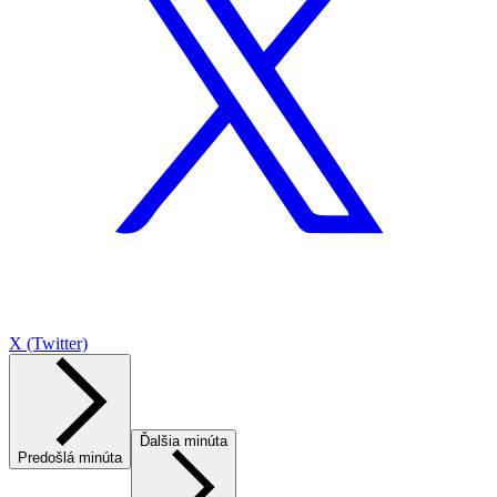
X (Twitter)
Ďalšia minúta
Predošlá minúta