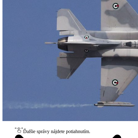
Ďalšie správy nájdete potiahnutím.