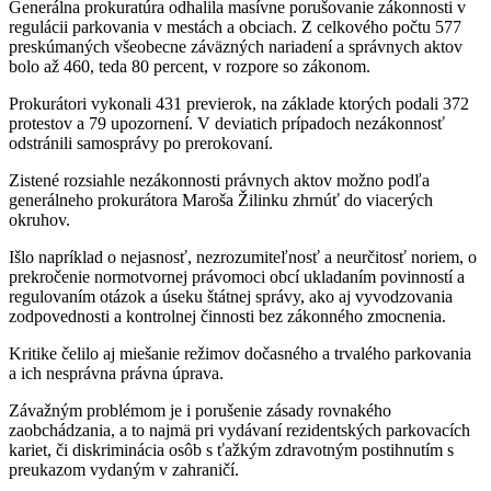
Generálna prokuratúra odhalila masívne porušovanie zákonnosti v
regulácii parkovania v mestách a obciach. Z celkového počtu 577
preskúmaných všeobecne záväzných nariadení a správnych aktov
bolo až 460, teda 80 percent, v rozpore so zákonom.
Prokurátori vykonali 431 previerok, na základe ktorých podali 372
protestov a 79 upozornení. V deviatich prípadoch nezákonnosť
odstránili samosprávy po prerokovaní.
Zistené rozsiahle nezákonnosti právnych aktov možno podľa
generálneho prokurátora Maroša Žilinku zhrnúť do viacerých
okruhov.
Išlo napríklad o nejasnosť, nezrozumiteľnosť a neurčitosť noriem, o
prekročenie normotvornej právomoci obcí ukladaním povinností a
regulovaním otázok a úseku štátnej správy, ako aj vyvodzovania
zodpovednosti a kontrolnej činnosti bez zákonného zmocnenia.
Kritike čelilo aj miešanie režimov dočasného a trvalého parkovania
a ich nesprávna právna úprava.
Závažným problémom je i porušenie zásady rovnakého
zaobchádzania, a to najmä pri vydávaní rezidentských parkovacích
kariet, či diskriminácia osôb s ťažkým zdravotným postihnutím s
preukazom vydaným v zahraničí.