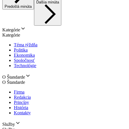
Ďalšia minúta
Predošlá minúta
Kategórie
Kategórie
Téma týždňa
Politika
Ekonomika
Spoločnosť
Technológie
O Štandarde
O Štandarde
Firma
Redakcia
Princípy
História
Kontakty
Služby