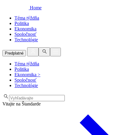
Home
Téma týždňa
Politika
Ekonomika
Spoločnosť
Technológie
Predplatné
Téma týždňa
Politika
Ekonomika
>
Spoločnosť
Technológie
Vitajte na Štandarde