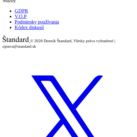
Služby
GDPR
V.O.P
Podmienky používania
Kódex diskusií
© 2026
Denník Štandard, Všetky práva vyhradené |
oprava@standard.sk