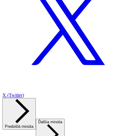
X (Twitter)
Ďalšia minúta
Predošlá minúta