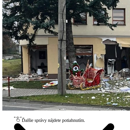
Ďalšie správy nájdete potiahnutím.