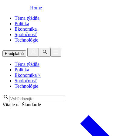
Home
Téma týždňa
Politika
Ekonomika
Spoločnosť
Technológie
Predplatné
Téma týždňa
Politika
Ekonomika
>
Spoločnosť
Technológie
Vitajte na Štandarde