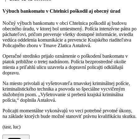
Výbuch bankomatu v Chtelnici poškodil aj obecný úrad
Nočný výbuch bankomatu v obci Chtelnica poškodil aj budovu
obecného úradu, v ktorej bol umiestnený. Polícia intenzívne pátra po
páchateľovi, pričom preveruje všetky dostupné informácie, uviedla
vedúca oddelenia komunikácie a prevencie Krajského riaditeľstva
Policajného zboru v Trnave Zlatica Antalová.
Operačné stredisko prijalo oznámenie o poškodení bankomatu v
piatok približne o tretej nadránom. Polícia bezprostredné okolie
miesta a priľahlú ulicu uzavrela a dopravní policajti odkláňajú
dopravu.
Na miesto privolali aj vyšetrovateľa trnavskej kriminálnej polície,
kriminalistického technika a psovoda so špeciálne vycvičeným
služobným psom. „Vyšetrovanie si preberá krajská kriminálna
polícia,“ doplnila Antalová.
Policajti momentálne vykonávajú vo veci potrebné prvotné úkony,
na základe ktorých bude možné stanoviť právnu kvalifikáciu skutku.
(tasr, luc)