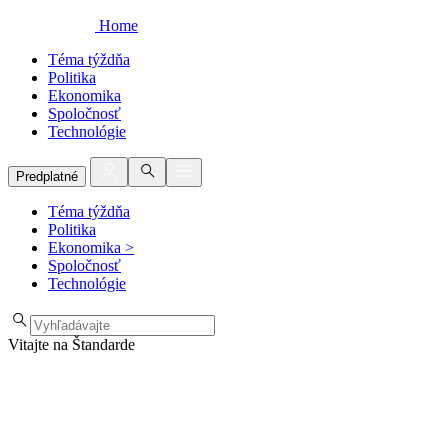
Home
Téma týždňa
Politika
Ekonomika
Spoločnosť
Technológie
Predplatné
Téma týždňa
Politika
Ekonomika
>
Spoločnosť
Technológie
Vitajte na Štandarde