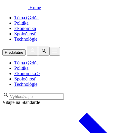
Home
Téma týždňa
Politika
Ekonomika
Spoločnosť
Technológie
Predplatné
Téma týždňa
Politika
Ekonomika
>
Spoločnosť
Technológie
Vitajte na Štandarde