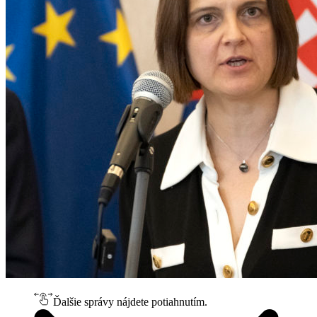
Ďalšie správy nájdete potiahnutím.