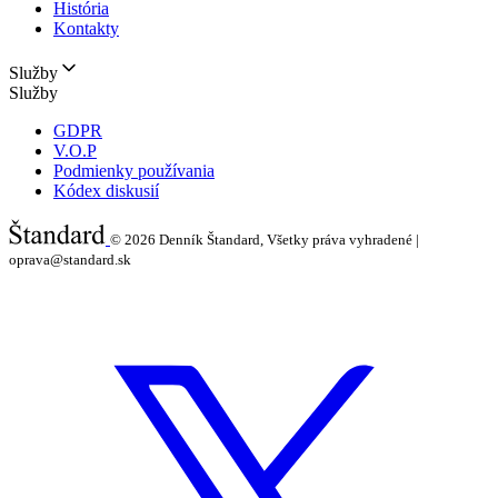
História
Kontakty
Služby
Služby
GDPR
V.O.P
Podmienky používania
Kódex diskusií
© 2026
Denník Štandard, Všetky práva vyhradené |
oprava@standard.sk