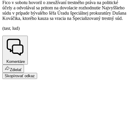
Fico v sobotu hovoril o zneužívaní trestného práva na politické
účely a odvolával sa pritom na dovolacie rozhodnutie Najvyššieho
súdu v prípade bývalého šéfa Úradu špeciálnej prokuratúry Dušana
Kováčika, ktorého kauza sa vracia na Špecializovaný trestný súd.
(tasr, lud)
Komentáre
Zdielať
Skopírovať odkaz