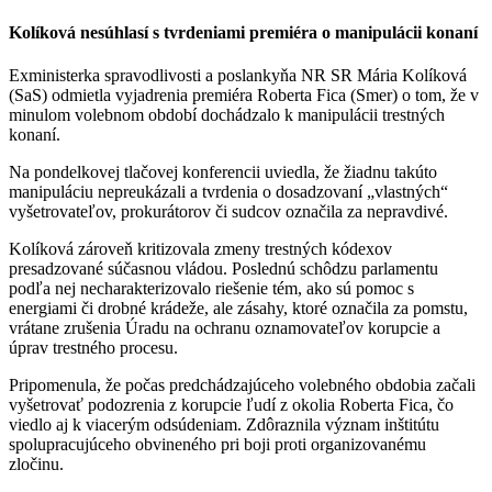
Kolíková nesúhlasí s tvrdeniami premiéra o manipulácii konaní
Exministerka spravodlivosti a poslankyňa NR SR Mária Kolíková
(SaS) odmietla vyjadrenia premiéra Roberta Fica (Smer) o tom, že v
minulom volebnom období dochádzalo k manipulácii trestných
konaní.
Na pondelkovej tlačovej konferencii uviedla, že žiadnu takúto
manipuláciu nepreukázali a tvrdenia o dosadzovaní „vlastných“
vyšetrovateľov, prokurátorov či sudcov označila za nepravdivé.
Kolíková zároveň kritizovala zmeny trestných kódexov
presadzované súčasnou vládou. Poslednú schôdzu parlamentu
podľa nej necharakterizovalo riešenie tém, ako sú pomoc s
energiami či drobné krádeže, ale zásahy, ktoré označila za pomstu,
vrátane zrušenia Úradu na ochranu oznamovateľov korupcie a
úprav trestného procesu.
Pripomenula, že počas predchádzajúceho volebného obdobia začali
vyšetrovať podozrenia z korupcie ľudí z okolia Roberta Fica, čo
viedlo aj k viacerým odsúdeniam. Zdôraznila význam inštitútu
spolupracujúceho obvineného pri boji proti organizovanému
zločinu.