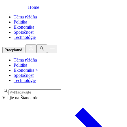
Home
Téma týždňa
Politika
Ekonomika
Spoločnosť
Technológie
Predplatné
Téma týždňa
Politika
Ekonomika
>
Spoločnosť
Technológie
Vitajte na Štandarde