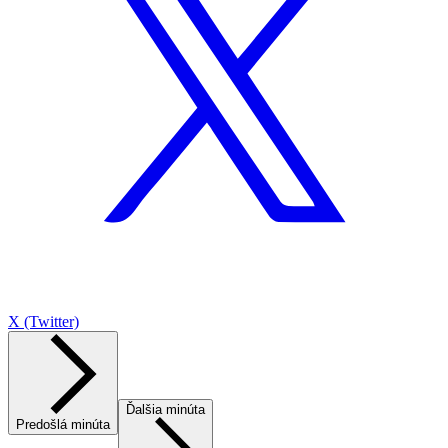
X (Twitter)
Ďalšia minúta
Predošlá minúta