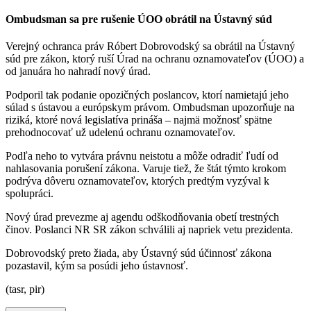
Ombudsman sa pre rušenie ÚOO obrátil na Ústavný súd
Verejný ochranca práv Róbert Dobrovodský sa obrátil na Ústavný
súd pre zákon, ktorý ruší Úrad na ochranu oznamovateľov (ÚOO) a
od januára ho nahradí nový úrad.
Podporil tak podanie opozičných poslancov, ktorí namietajú jeho
súlad s ústavou a európskym právom. Ombudsman upozorňuje na
riziká, ktoré nová legislatíva prináša – najmä možnosť spätne
prehodnocovať už udelenú ochranu oznamovateľov.
Podľa neho to vytvára právnu neistotu a môže odradiť ľudí od
nahlasovania porušení zákona. Varuje tiež, že štát týmto krokom
podrýva dôveru oznamovateľov, ktorých predtým vyzýval k
spolupráci.
Nový úrad prevezme aj agendu odškodňovania obetí trestných
činov. Poslanci NR SR zákon schválili aj napriek vetu prezidenta.
Dobrovodský preto žiada, aby Ústavný súd účinnosť zákona
pozastavil, kým sa posúdi jeho ústavnosť.
(tasr, pir)