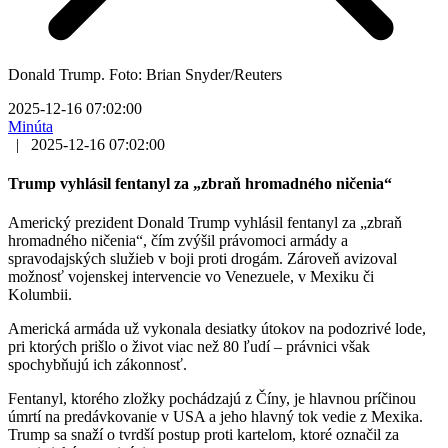
Donald Trump. Foto: Brian Snyder/Reuters
2025-12-16 07:02:00
Minúta
|
2025-12-16 07:02:00
Trump vyhlásil fentanyl za „zbraň hromadného ničenia“
Americký prezident Donald Trump vyhlásil fentanyl za „zbraň
hromadného ničenia“, čím zvýšil právomoci armády a
spravodajských služieb v boji proti drogám. Zároveň avizoval
možnosť vojenskej intervencie vo Venezuele, v Mexiku či
Kolumbii.
Americká armáda už vykonala desiatky útokov na podozrivé lode,
pri ktorých prišlo o život viac než 80 ľudí – právnici však
spochybňujú ich zákonnosť.
Fentanyl, ktorého zložky pochádzajú z Číny, je hlavnou príčinou
úmrtí na predávkovanie v USA a jeho hlavný tok vedie z Mexika.
Trump sa snaží o tvrdší postup proti kartelom, ktoré označil za