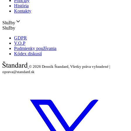
Princípy
História
Kontakty
Služby
Služby
GDPR
V.O.P
Podmienky používania
Kódex diskusií
© 2026
Denník Štandard, Všetky práva vyhradené |
oprava@standard.sk