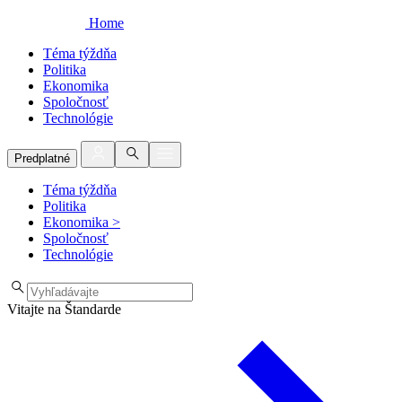
Home
Téma týždňa
Politika
Ekonomika
Spoločnosť
Technológie
Predplatné
Téma týždňa
Politika
Ekonomika
>
Spoločnosť
Technológie
Vitajte na Štandarde