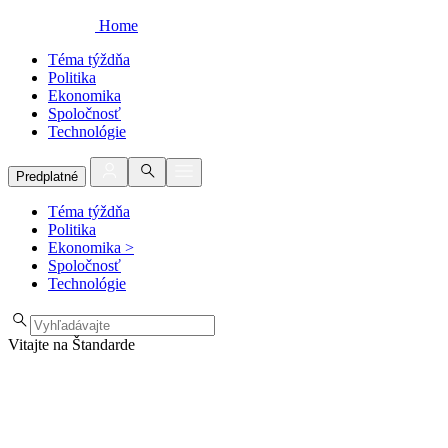
Home
Téma týždňa
Politika
Ekonomika
Spoločnosť
Technológie
Predplatné
Téma týždňa
Politika
Ekonomika
>
Spoločnosť
Technológie
Vitajte na Štandarde