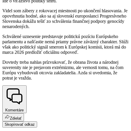
Ide o víťazstvo politiky smrti.
Videl som zábery z rokovacej miestnosti po ukončení hlasovania. Je
opovrhnutia hodné, ako sa aj slovenskí europoslanci Progresívneho
Slovenska dokážu tešiť zo schválenia finančnej podpory genocídy
nenarodených.
Schválené uznesenie predstavuje politickú pozíciu Európskeho
parlamentu a našťastie nemá priamy právne záväzný charakter. Slúži
však ako politický signál smerom k Európskej komisii, ktorá má do
marca 2026 predložiť oficiálnu odpoveď.
Dovtedy treba nahlas prízvukovať, že obrana života a národnej
suverenity nie je prejavom extrémizmu, ale vernosti tomu, na čom
Európu vybudovali otcovia zakladatelia. Azda si uvedomia, že
potrat je vražda.
Komentáre
Zdielať
Skopírovať odkaz