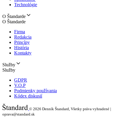
Technológie
O Štandarde
O Štandarde
Firma
Redakcia
Princípy
História
Kontakty
Služby
Služby
GDPR
V.O.P
Podmienky používania
Kódex diskusií
© 2026
Denník Štandard, Všetky práva vyhradené |
oprava@standard.sk