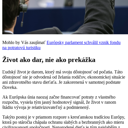
Mohlo by Vás zaujímať
Európsky parlament schválil vznik fondu
na potratovú turistiku
Život ako dar, nie ako prekážka
Ľudský život je darom, ktorý má svoju dôstojnosť od počatia. Táto
dôstojnosť nie je odvodená od želania rodičov, ekonomickej situácie
ani zdravotného stavu dieťaťa. Je zakorenená v samotnej podstate
človeka.
Ak Európska únia naozaj začne financovať potraty z vlastného
rozpočtu, vysiela tým jasný hodnotový signál, že život v ranom
štádiu vývoja je relativizovateľný a podmienený.
Takýto postoj je v priamom rozpore s kresťanskou tradíciou Európy,
ktorá po stáročia chápala ochranu slabých a bezbranných ako mieru
civilizovanosti spoločnosti. Nenarodené dieťa je tým najslabším z