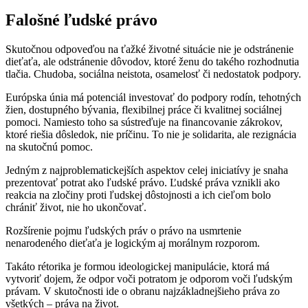
Falošné ľudské právo
Skutočnou odpoveďou na ťažké životné situácie nie je odstránenie
dieťaťa, ale odstránenie dôvodov, ktoré ženu do takého rozhodnutia
tlačia. Chudoba, sociálna neistota, osamelosť či nedostatok podpory.
Európska únia má potenciál investovať do podpory rodín, tehotných
žien, dostupného bývania, flexibilnej práce či kvalitnej sociálnej
pomoci. Namiesto toho sa sústreďuje na financovanie zákrokov,
ktoré riešia dôsledok, nie príčinu. To nie je solidarita, ale rezignácia
na skutočnú pomoc.
Jedným z najproblematickejších aspektov celej iniciatívy je snaha
prezentovať potrat ako ľudské právo. Ľudské práva vznikli ako
reakcia na zločiny proti ľudskej dôstojnosti a ich cieľom bolo
chrániť život, nie ho ukončovať.
Rozšírenie pojmu ľudských práv o právo na usmrtenie
nenarodeného dieťaťa je logickým aj morálnym rozporom.
Takáto rétorika je formou ideologickej manipulácie, ktorá má
vytvoriť dojem, že odpor voči potratom je odporom voči ľudským
právam. V skutočnosti ide o obranu najzákladnejšieho práva zo
všetkých – práva na život.