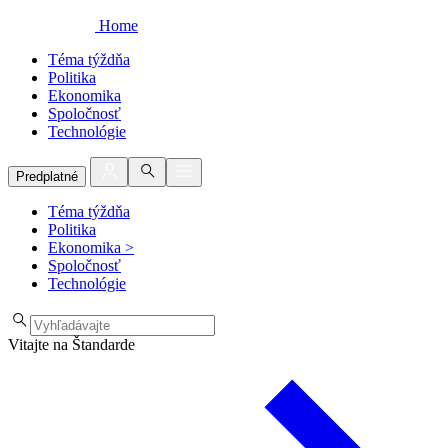
Home
Téma týždňa
Politika
Ekonomika
Spoločnosť
Technológie
Predplatné
Téma týždňa
Politika
Ekonomika
>
Spoločnosť
Technológie
Vitajte na Štandarde