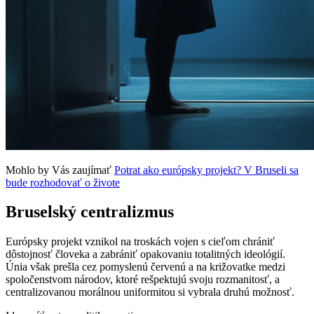
Mohlo by Vás zaujímať
Potrat ako európsky projekt? V Bruseli sa
bude rozhodovať o živote
Bruselský centralizmus
Európsky projekt vznikol na troskách vojen s cieľom chrániť
dôstojnosť človeka a zabrániť opakovaniu totalitných ideológií.
Únia však prešla cez pomyslenú červenú a na križovatke medzi
spoločenstvom národov, ktoré rešpektujú svoju rozmanitosť, a
centralizovanou morálnou uniformitou si vybrala druhú možnosť.