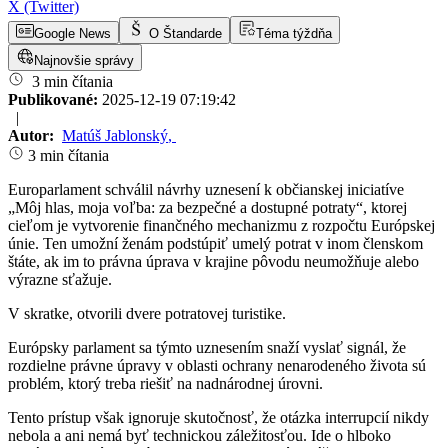
X (Twitter)
Google News
O Štandarde
Téma týždňa
Najnovšie správy
3 min čítania
Publikované:
2025-12-19 07:19:42
|
Autor:
Matúš Jablonský
,
3 min čítania
Europarlament schválil návrhy uznesení k občianskej iniciatíve
„Môj hlas, moja voľba: za bezpečné a dostupné potraty“, ktorej
cieľom je vytvorenie finančného mechanizmu z rozpočtu Európskej
únie. Ten umožní ženám podstúpiť umelý potrat v inom členskom
štáte, ak im to právna úprava v krajine pôvodu neumožňuje alebo
výrazne sťažuje.
V skratke, otvorili dvere potratovej turistike.
Európsky parlament sa týmto uznesením snaží vyslať signál, že
rozdielne právne úpravy v oblasti ochrany nenarodeného života sú
problém, ktorý treba riešiť na nadnárodnej úrovni.
Tento prístup však ignoruje skutočnosť, že otázka interrupcií nikdy
nebola a ani nemá byť technickou záležitosťou. Ide o hlboko