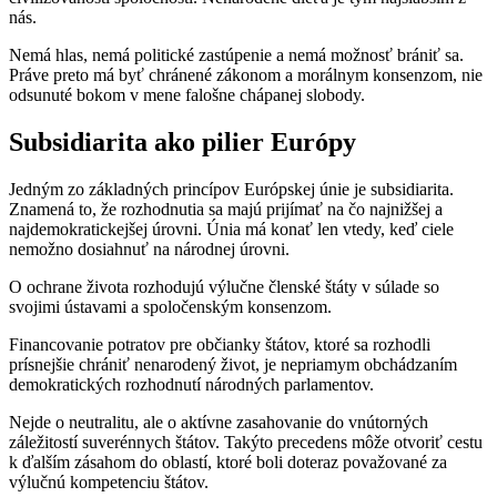
nás.
Nemá hlas, nemá politické zastúpenie a nemá možnosť brániť sa.
Práve preto má byť chránené zákonom a morálnym konsenzom, nie
odsunuté bokom v mene falošne chápanej slobody.
Subsidiarita ako pilier Európy
Jedným zo základných princípov Európskej únie je subsidiarita.
Znamená to, že rozhodnutia sa majú prijímať na čo najnižšej a
najdemokratickejšej úrovni. Únia má konať len vtedy, keď ciele
nemožno dosiahnuť na národnej úrovni.
O ochrane života rozhodujú výlučne členské štáty v súlade so
svojimi ústavami a spoločenským konsenzom.
Financovanie potratov pre občianky štátov, ktoré sa rozhodli
prísnejšie chrániť nenarodený život, je nepriamym obchádzaním
demokratických rozhodnutí národných parlamentov.
Nejde o neutralitu, ale o aktívne zasahovanie do vnútorných
záležitostí suverénnych štátov. Takýto precedens môže otvoriť cestu
k ďalším zásahom do oblastí, ktoré boli doteraz považované za
výlučnú kompetenciu štátov.