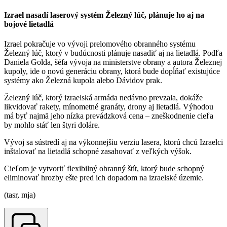
Izrael nasadí laserový systém Železný lúč, plánuje ho aj na
bojové lietadlá
Izrael pokračuje vo vývoji prelomového obranného systému
Železný lúč, ktorý v budúcnosti plánuje nasadiť aj na lietadlá. Podľa
Daniela Golda, šéfa vývoja na ministerstve obrany a autora Železnej
kupoly, ide o novú generáciu obrany, ktorá bude dopĺňať existujúce
systémy ako Železná kupola alebo Dávidov prak.
Železný lúč, ktorý izraelská armáda nedávno prevzala, dokáže
likvidovať rakety, mínometné granáty, drony aj lietadlá. Výhodou
má byť najmä jeho nízka prevádzková cena – zneškodnenie cieľa
by mohlo stáť len štyri doláre.
Vývoj sa sústredí aj na výkonnejšiu verziu lasera, ktorú chcú Izraelci
inštalovať na lietadlá schopné zasahovať z veľkých výšok.
Cieľom je vytvoriť flexibilný obranný štít, ktorý bude schopný
eliminovať hrozby ešte pred ich dopadom na izraelské územie.
(tasr, mja)