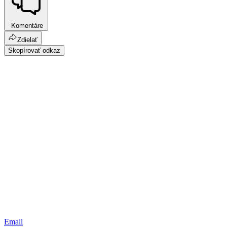
Komentáre
Zdielať
Skopírovať odkaz
Email