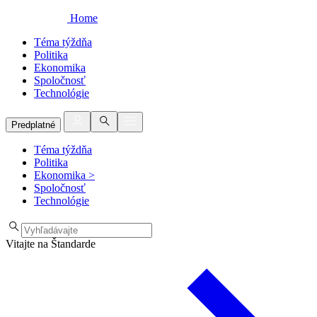
Home
Téma týždňa
Politika
Ekonomika
Spoločnosť
Technológie
Predplatné
Téma týždňa
Politika
Ekonomika
>
Spoločnosť
Technológie
Vitajte na Štandarde