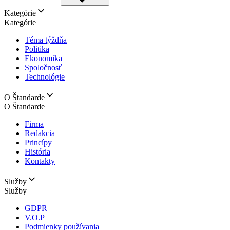
Kategórie
Kategórie
Téma týždňa
Politika
Ekonomika
Spoločnosť
Technológie
O Štandarde
O Štandarde
Firma
Redakcia
Princípy
História
Kontakty
Služby
Služby
GDPR
V.O.P
Podmienky používania