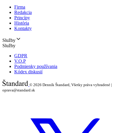
Firma
Redakcia
Princípy
História
Kontakty
Služby
Služby
GDPR
V.O.P
Podmienky používania
Kódex diskusií
© 2026
Denník Štandard, Všetky práva vyhradené |
oprava@standard.sk