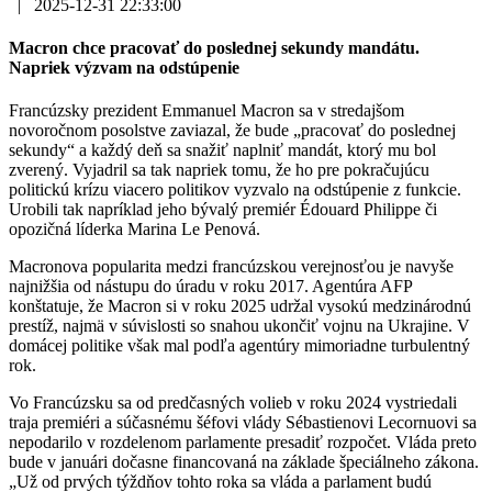
|
2025-12-31 22:33:00
Macron chce pracovať do poslednej sekundy mandátu.
Napriek výzvam na odstúpenie
Francúzsky prezident Emmanuel Macron sa v stredajšom
novoročnom posolstve zaviazal, že bude „pracovať do poslednej
sekundy“ a každý deň sa snažiť naplniť mandát, ktorý mu bol
zverený. Vyjadril sa tak napriek tomu, že ho pre pokračujúcu
politickú krízu viacero politikov vyzvalo na odstúpenie z funkcie.
Urobili tak napríklad jeho bývalý premiér Édouard Philippe či
opozičná líderka Marina Le Penová.
Macronova popularita medzi francúzskou verejnosťou je navyše
najnižšia od nástupu do úradu v roku 2017. Agentúra AFP
konštatuje, že Macron si v roku 2025 udržal vysokú medzinárodnú
prestíž, najmä v súvislosti so snahou ukončiť vojnu na Ukrajine. V
domácej politike však mal podľa agentúry mimoriadne turbulentný
rok.
Vo Francúzsku sa od predčasných volieb v roku 2024 vystriedali
traja premiéri a súčasnému šéfovi vlády Sébastienovi Lecornuovi sa
nepodarilo v rozdelenom parlamente presadiť rozpočet. Vláda preto
bude v januári dočasne financovaná na základe špeciálneho zákona.
„Už od prvých týždňov tohto roka sa vláda a parlament budú