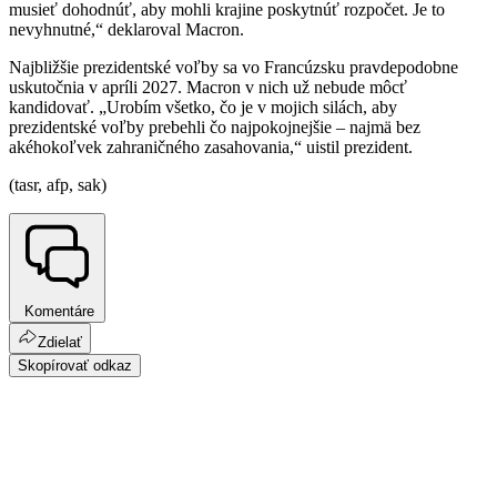
musieť dohodnúť, aby mohli krajine poskytnúť rozpočet. Je to
nevyhnutné,“ deklaroval Macron.
Najbližšie prezidentské voľby sa vo Francúzsku pravdepodobne
uskutočnia v apríli 2027. Macron v nich už nebude môcť
kandidovať. „Urobím všetko, čo je v mojich silách, aby
prezidentské voľby prebehli čo najpokojnejšie – najmä bez
akéhokoľvek zahraničného zasahovania,“ uistil prezident.
(tasr, afp, sak)
Komentáre
Zdielať
Skopírovať odkaz