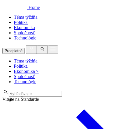
Home
Téma týždňa
Politika
Ekonomika
Spoločnosť
Technológie
Predplatné
Téma týždňa
Politika
Ekonomika
>
Spoločnosť
Technológie
Vitajte na Štandarde