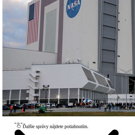
Ďalšie správy nájdete potiahnutím.