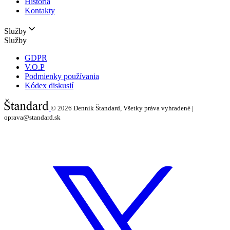
História
Kontakty
Služby
Služby
GDPR
V.O.P
Podmienky používania
Kódex diskusií
© 2026
Denník Štandard, Všetky práva vyhradené |
oprava@standard.sk