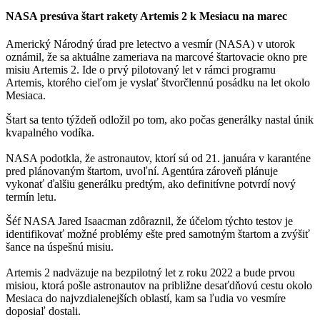
NASA presúva štart rakety Artemis 2 k Mesiacu na marec
Americký Národný úrad pre letectvo a vesmír (NASA) v utorok
oznámil, že sa aktuálne zameriava na marcové štartovacie okno pre
misiu Artemis 2. Ide o prvý pilotovaný let v rámci programu
Artemis, ktorého cieľom je vyslať štvorčlennú posádku na let okolo
Mesiaca.
Štart sa tento týždeň odložil po tom, ako počas generálky nastal únik
kvapalného vodíka.
NASA podotkla, že astronautov, ktorí sú od 21. januára v karanténe
pred plánovaným štartom, uvoľní. Agentúra zároveň plánuje
vykonať ďalšiu generálku predtým, ako definitívne potvrdí nový
termín letu.
Šéf NASA Jared Isaacman zdôraznil, že účelom týchto testov je
identifikovať možné problémy ešte pred samotným štartom a zvýšiť
šance na úspešnú misiu.
Artemis 2 nadväzuje na bezpilotný let z roku 2022 a bude prvou
misiou, ktorá pošle astronautov na približne desaťdňovú cestu okolo
Mesiaca do najvzdialenejších oblastí, kam sa ľudia vo vesmíre
doposiaľ dostali.