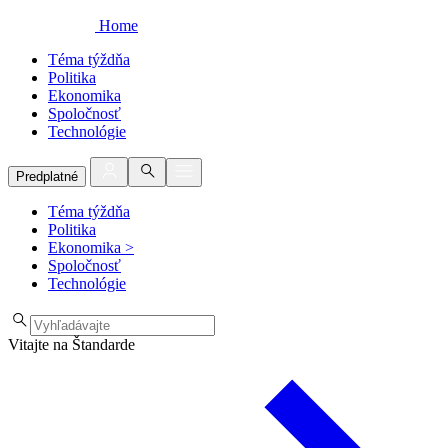
Home
Téma týždňa
Politika
Ekonomika
Spoločnosť
Technológie
Predplatné
Téma týždňa
Politika
Ekonomika
>
Spoločnosť
Technológie
Vitajte na Štandarde