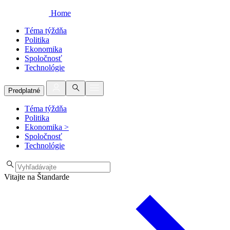
Home
Téma týždňa
Politika
Ekonomika
Spoločnosť
Technológie
Predplatné
Téma týždňa
Politika
Ekonomika
>
Spoločnosť
Technológie
Vitajte na Štandarde