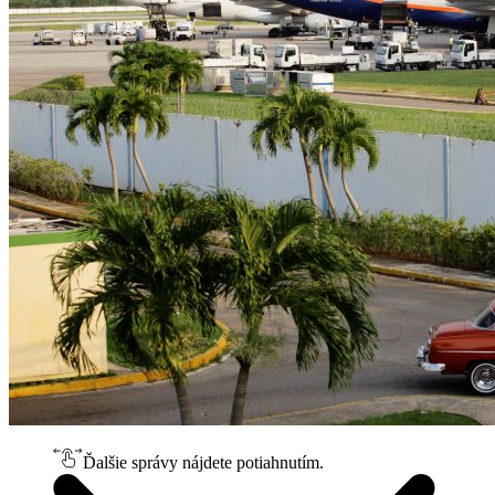
Ďalšie správy nájdete potiahnutím.