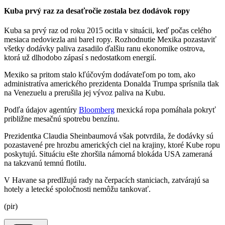
Kuba prvý raz za desaťročie zostala bez dodávok ropy
Kuba sa prvý raz od roku 2015 ocitla v situácii, keď počas celého
mesiaca nedoviezla ani barel ropy. Rozhodnutie Mexika pozastaviť
všetky dodávky paliva zasadilo ďalšiu ranu ekonomike ostrova,
ktorá už dlhodobo zápasí s nedostatkom energií.
Mexiko sa pritom stalo kľúčovým dodávateľom po tom, ako
administratíva amerického prezidenta Donalda Trumpa sprísnila tlak
na Venezuelu a prerušila jej vývoz paliva na Kubu.
Podľa údajov agentúry
Bloomberg
mexická ropa pomáhala pokryť
približne mesačnú spotrebu benzínu.
Prezidentka Claudia Sheinbaumová však potvrdila, že dodávky sú
pozastavené pre hrozbu amerických ciel na krajiny, ktoré Kube ropu
poskytujú. Situáciu ešte zhoršila námorná blokáda USA zameraná
na takzvanú temnú flotilu.
V Havane sa predlžujú rady na čerpacích staniciach, zatvárajú sa
hotely a letecké spoločnosti nemôžu tankovať.
(pir)