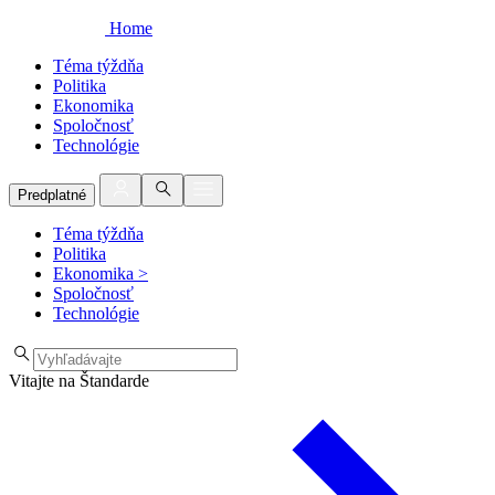
Home
Téma týždňa
Politika
Ekonomika
Spoločnosť
Technológie
Predplatné
Téma týždňa
Politika
Ekonomika
>
Spoločnosť
Technológie
Vitajte na Štandarde