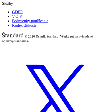
Služby
GDPR
V.O.P
Podmienky používania
Kódex diskusií
© 2026
Denník Štandard, Všetky práva vyhradené |
oprava@standard.sk