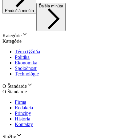
Ďalšia minúta
Predošlá minúta
Kategórie
Kategórie
Téma týždňa
Politika
Ekonomika
Spoločnosť
Technológie
O Štandarde
O Štandarde
Firma
Redakcia
Princípy
História
Kontakty
Služby