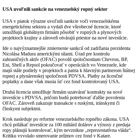
USA uvoľnili sankcie na venezuelský ropný sektor
USA v piatok výrazne uvoľnili sankcie voči venezuelskému
energetickému sektoru a vydali dve všeobecné licencie, ktoré
umožňujú globálnym firmám pôsobiť v ropných a plynových
projektoch krajiny a zároveň otvárajú priestor na nové investície.
Ide o najvýznamnejšie zmiernenie sankcií od zadržania prezidenta
Nicolása Madura americkými silami. Úrad pre kontrolu
zahraničných aktív (OFAC) povolil spoločnostiam Chevron, BP,
Eni, Shell a Repsol pokračovať v operáciách vo Venezuele, kde
majú stále podiely v projektoch a patria k hlavným partnerom štátnej
ropnej a plynárenskej spoločnosti PDVSA. Platby za licenčné
poplatky a dane však musia ísť cez fond kontrolovaný USA.
Druhá licencia umožňuje firmám uzatvárať kontrakty na nové
investície s PDVSA, pričom budú potrebovať ďalšie povolenia
OFAC. Zároveň zakazuje transakcie s ruskými, iránskymi či
čínskymi subjektmi.
Krok nasleduje po reforme venezuelského ropného zákona. USA
chcú prilákať investície za 100 miliárd dolárov a výnosy z predaja
ropy plánujú kontrolovať, kým nevznikne „reprezentatívna vláda“.
Kritiku vyvolalo smerovanie príjmov cez fond v Katare.