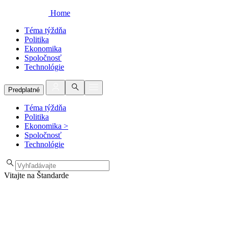
Home
Téma týždňa
Politika
Ekonomika
Spoločnosť
Technológie
Predplatné
Téma týždňa
Politika
Ekonomika
>
Spoločnosť
Technológie
Vitajte na Štandarde