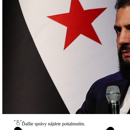
Ďalšie správy nájdete potiahnutím.