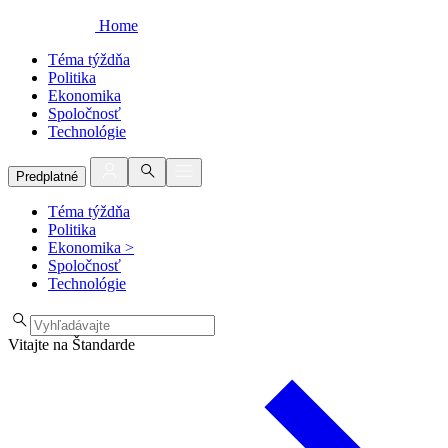
Home
Téma týždňa
Politika
Ekonomika
Spoločnosť
Technológie
Predplatné
Téma týždňa
Politika
Ekonomika
>
Spoločnosť
Technológie
Vitajte na Štandarde