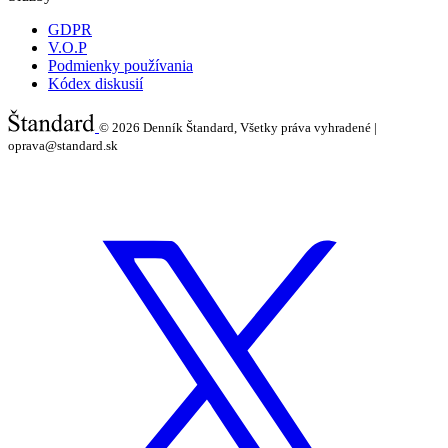
GDPR
V.O.P
Podmienky používania
Kódex diskusií
© 2026
Denník Štandard, Všetky práva vyhradené |
oprava@standard.sk