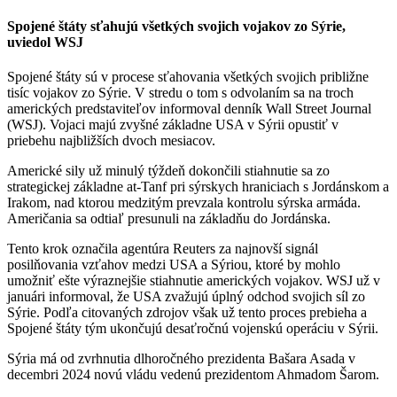
Spojené štáty sťahujú všetkých svojich vojakov zo Sýrie,
uviedol WSJ
Spojené štáty sú v procese sťahovania všetkých svojich približne
tisíc vojakov zo Sýrie. V stredu o tom s odvolaním sa na troch
amerických predstaviteľov informoval denník Wall Street Journal
(WSJ). Vojaci majú zvyšné základne USA v Sýrii opustiť v
priebehu najbližších dvoch mesiacov.
Americké sily už minulý týždeň dokončili stiahnutie sa zo
strategickej základne at-Tanf pri sýrskych hraniciach s Jordánskom a
Irakom, nad ktorou medzitým prevzala kontrolu sýrska armáda.
Američania sa odtiaľ presunuli na základňu do Jordánska.
Tento krok označila agentúra Reuters za najnovší signál
posilňovania vzťahov medzi USA a Sýriou, ktoré by mohlo
umožniť ešte výraznejšie stiahnutie amerických vojakov. WSJ už v
januári informoval, že USA zvažujú úplný odchod svojich síl zo
Sýrie. Podľa citovaných zdrojov však už tento proces prebieha a
Spojené štáty tým ukončujú desaťročnú vojenskú operáciu v Sýrii.
Sýria má od zvrhnutia dlhoročného prezidenta Bašara Asada v
decembri 2024 novú vládu vedenú prezidentom Ahmadom Šarom.