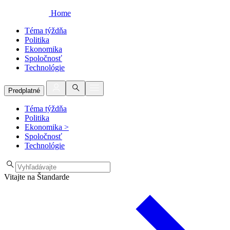
Home
Téma týždňa
Politika
Ekonomika
Spoločnosť
Technológie
Predplatné
Téma týždňa
Politika
Ekonomika
>
Spoločnosť
Technológie
Vitajte na Štandarde