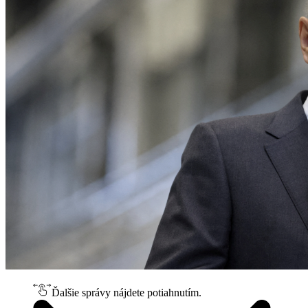
Ďalšie správy nájdete potiahnutím.