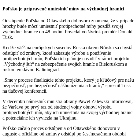
Poľsko je pripravené umiestniť míny na východnej hranici
Odstúpenie Poľska od Ottawského dohovoru znamená, že v prípade
hrozby bude môcť umiestniť protipechotné míny pozdĺž svojej
východnej hranice do 48 hodín. Povedal vo štvrtok premiér Donald
Tusk.
Keďže väčšina európskych susedov Ruska okrem Nórska sa chystá
odstúpiť od zmluvy, ktorá zakazuje výrobu a používanie
protipechotných mín, Poľsko ich plánuje nasadiť v rámci projektu
„Východný štít“ na zabezpečenie svojich hraníc s Bieloruskom a
ruskou enklávou Kaliningrad.
„Sme v procese finalizácie tohto projektu, ktorý je kľúčový pre našu
bezpečnosť, pre bezpečnosť nášho územia a hraníc,“ spresnil Tusk
na tlačovej konferencii.
V decembri námestník ministra obrany Pawel Zalewski informoval,
že Varšava po prvý raz od studenej vojny obnoví výrobu
protipechotných mín, aby ich umiestnila na svojej východnej hranici
a potenciálne ich vyviezla na Ukrajinu.
Poľsko začalo proces odstúpenia od Ottawského dohovoru v
auguste a oficiálne od zmluvy odstúpi po šesťmesačnom období