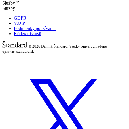
Služby
Služby
GDPR
V.O.P
Podmienky používania
Kódex diskusií
© 2026
Denník Štandard, Všetky práva vyhradené |
oprava@standard.sk